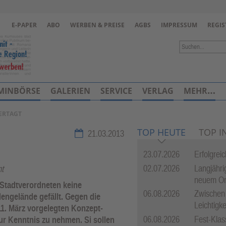
Zur Navigation springen ↓
E-PAPER
ABO
WERBEN & PREISE
AGBS
IMPRESSUM
REGIS
Zum Inhalt springen ↓
MINBÖRSE
GALERIEN
SERVICE
VERLAG
MEHR…
ERTAGT
TOP HEUTE
TOP I
21.03.2013
23.07.2026
Erfolgrei
02.07.2026
Langjährig
nt
neuem O
e Stadtverordneten keine
06.08.2026
Zwischen
engelände gefällt. Gegen die
Leichtigke
1. März vorgelegten Konzept-
06.08.2026
Fest-Klas
ur Kenntnis zu nehmen. Si sollen