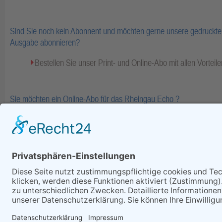
Sind Sie noch kein Abonnent und möchten gerne unsere gedruckte 
Ausgabe abonnieren?
Bestellen Sie unser Print- und Online-Abo mit allen Vorteile
Sie möchten ein Online-Abo für das Rheingau Echo ?
Bestellen Sie Ihr Online-Abo inkl. Bezahlinhalte und E-Pape
Fa
zurück
Alle Rechte vorbehalten - Rheing
Telefon: (06722) 99 66 - 0, Te