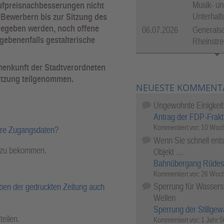
Musik- un
aufpreisnachbesserungen nicht
Unterhal
 Bewerbern bis zur Sitzung des
gegeben werden, noch offene
06.07.2026
Generalsa
ebenenfalls gestalterische
Rheinstre
menkunft der Stadtverordneten
 Sitzung teilgenommen.
NEUESTE KOMMENT
Ungewohnte Einigkeit
Antrag der FDP-Frakt
Kommentiert vor:
10 Woch
hre Zugangsdaten?
Wenn Sie schnell ents
l zu bekommen.
Objekt …
Bahnübergang Rüdes
Kommentiert vor:
26 Woch
Sperrung für Wassersp
ben der gedruckten Zeitung auch
Wellen
Sperrung der Stillgew
teilen.
Kommentiert vor:
1 Jahr 