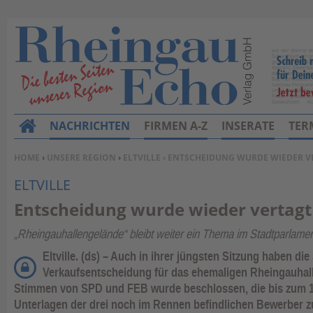
NACHRICHTEN
FIRMEN A-Z
INSERATE
TER
H
o
SIE BEFINDEN SICH HIER:
HOME
›
UNSERE REGION
›
ELTVILLE
› ENTSCHEIDUNG WURDE WIEDER V
m
ELTVILLE
e
Entscheidung wurde wieder vertagt
„Rheingauhallengelände“ bleibt weiter ein Thema im Stadtparlame
Eltville. (ds) – Auch in ihrer jüngsten Sitzung haben di
Verkaufsentscheidung für das ehemaligen Rheingauhall
Stimmen von SPD und FEB wurde beschlossen, die bis zum 1
Unterlagen der drei noch im Rennen befindlichen Bewerber z