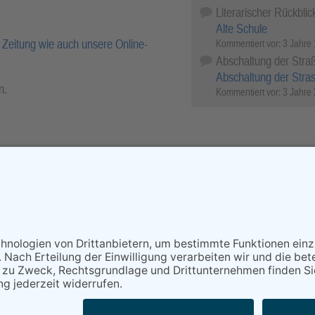
Literarischer Rückblic
Alte Schule
Zeitung wie auch unsere Online-
Kommentiert vor:
3 Jahre
Abschaltung der Stra
Abschaltung der Stra
n.
Kommentiert vor:
3 Jahre
r-Archiv.
cebook
X (Twitter)
WhatsApp
Telegram
Threema
Mail
Print
NACH OBEN
au Echo Verlag GmbH, Industriestraße 22, 65366 Geisenheim,
lefax: (06722) 99 66 - 99, E-Mail:
info@rheingau-echo.de