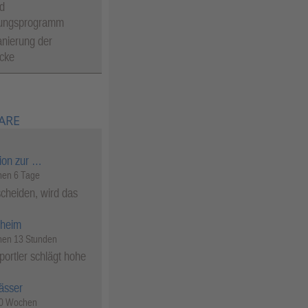
d
tungsprogramm
nierung der
cke
ARE
ion zur …
en 6 Tage
cheiden, wird das
heim
en 13 Stunden
ortler schlägt hohe
ässer
50 Wochen