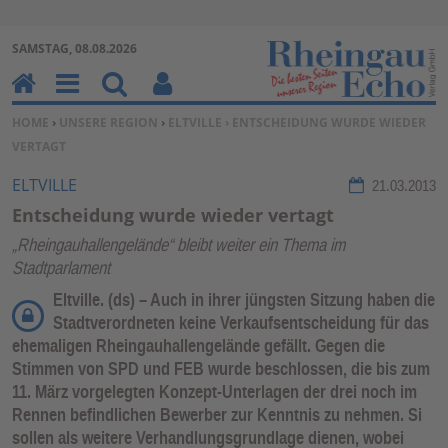
Zur Navigation springen ↓
SAMSTAG, 08.08.2026
Zum Inhalt springen ↓
H
M
Su
Be
SIE BEFINDEN SICH HIER:
HOME
›
UNSERE REGION
›
ELTVILLE
› ENTSCHEIDUNG WURDE WIEDER
o
en
ch
nu
VERTAGT
m
u
en
tz
e
erf
ELTVILLE
21.03.2013
un
Entscheidung wurde wieder vertagt
kti
„Rheingauhallengelände“ bleibt weiter ein Thema im
on
Stadtparlament
en
Eltville. (ds) – Auch in ihrer jüngsten Sitzung haben die
Stadtverordneten keine Verkaufsentscheidung für das
ehemaligen Rheingauhallengelände gefällt. Gegen die
Stimmen von SPD und FEB wurde beschlossen, die bis zum
11. März vorgelegten Konzept-Unterlagen der drei noch im
Rennen befindlichen Bewerber zur Kenntnis zu nehmen. Si
sollen als weitere Verhandlungsgrundlage dienen, wobei