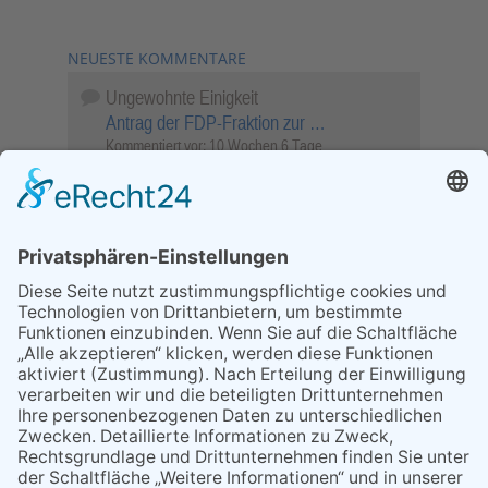
NEUESTE KOMMENTARE
Ungewohnte Einigkeit
Antrag der FDP-Fraktion zur …
Kommentiert vor:
10 Wochen 6 Tage
Wenn Sie schnell entscheiden, wird das
Objekt …
Bahnübergang Rüdesheim
Kommentiert vor:
26 Wochen 1 Tag
Sperrung für Wassersportler schlägt hohe
Wellen
Sperrung der Stillgewässer
Kommentiert vor:
1 Jahr 50 Wochen
Literarischer Rückblick
Alte Schule
Kommentiert vor:
3 Jahre 18 Wochen
Abschaltung der Straßenbeleuchtung
Abschaltung der Strassenbeleuchtung