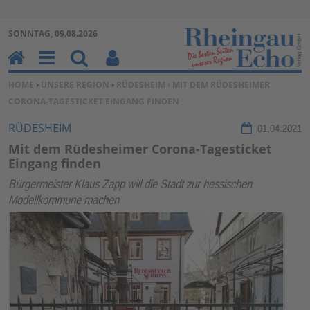
Zur Navigation springen ↓
SONNTAG, 09.08.2026
Zum Inhalt springen ↓
H
M
Su
Be
SIE BEFINDEN SICH HIER:
HOME
›
UNSERE REGION
›
RÜDESHEIM
› MIT DEM RÜDESHEIMER
o
en
ch
nu
CORONA-TAGESTICKET EINGANG FINDEN
m
u
en
tz
e
erf
RÜDESHEIM
01.04.2021
un
Mit dem Rüdesheimer Corona-Tagesticket
kti
Eingang finden
on
Bürgermeister Klaus Zapp will die Stadt zur hessischen
en
Modellkommune machen