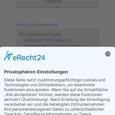
Kempinski
NEUESTE KOMMENTARE
Ungewohnte Einigkeit
Antrag der FDP-Fraktion zur …
Kommentiert vor:
11 Wochen 13 Stunden
Wenn Sie schnell entscheiden, wird das
Objekt …
Bahnübergang Rüdesheim
Kommentiert vor:
26 Wochen 1 Tag
Sperrung für Wassersportler schlägt hohe
Wellen
Sperrung der Stillgewässer
Kommentiert vor:
1 Jahr 50 Wochen
Literarischer Rückblick
Alte Schule
Kommentiert vor:
3 Jahre 18 Wochen