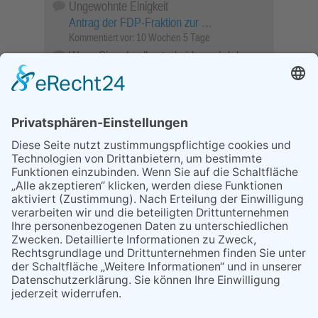
Ungewohnte Einigkeit
Antrag der FDP-Fraktion zur …
Kommentiert vor:
10 Wochen 5 Tage
Wenn Sie schnell entscheiden, wird das
Objekt …
Bahnübergang Rüdesheim
Kommentiert vor:
25 Wochen 6 Tage
Sperrung für Wassersportler schlägt hohe
Wellen
Sperrung der Stillgewässer
Kommentiert vor:
1 Jahr 50 Wochen
Literarischer Rückblick
Alte Schule
Kommentiert vor:
3 Jahre 18 Wochen
Abschaltung der Straßenbeleuchtung
Abschaltung der Strassenbeleuchtung
Kommentiert vor:
3 Jahre 29 Wochen