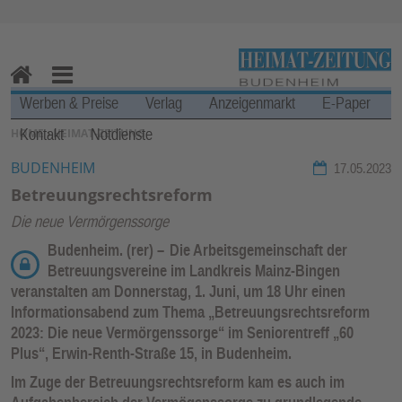
Zur Navigation springen ↓
Zum Inhalt springen ↓
H
M
Werben & Preise
Verlag
Anzeigenmarkt
E-Paper
o
en
Kontakt
Notdienste
SIE BEFINDEN SICH HIER:
HOME
›
HEIMAT-ZEITUNG
m
u
e
BUDENHEIM
17.05.2023
Betreuungsrechtsreform
Die neue Vermörgenssorge
Budenheim. (rer) –
Die Arbeitsgemeinschaft der
Betreuungsvereine im Landkreis Mainz-Bingen
veranstalten am Donnerstag, 1. Juni, um 18 Uhr einen
Informationsabend zum Thema „Betreuungsrechtsreform
2023: Die neue Vermörgenssorge“ im Seniorentreff „60
Plus“, Erwin-Renth-Straße 15, in Budenheim.
Im Zuge der Betreuungsrechtsreform kam es auch im