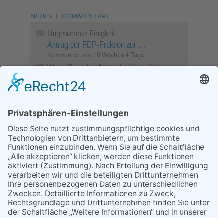
NEUESTE KOMMENTARE
Ungewohnte Einigkeit
Antrag der FDP-Fraktion zur …
Kommentiert vor:
10 Wochen 4 Tage
Wenn Sie schnell entscheiden, wird das
Objekt …
Bahnübergang Rüdesheim
Kommentiert vor:
25 Wochen 6 Tage
Sperrung für Wassersportler schlägt hohe
Wellen
Sperrung der Stillgewässer
Kommentiert vor:
1 Jahr 50 Wochen
Literarischer Rückblick
Alte Schule
Kommentiert vor:
3 Jahre 18 Wochen
Abschaltung der Straßenbeleuchtung
Abschaltung der Strassenbeleuchtung
Kommentiert vor:
3 Jahre 29 Wochen