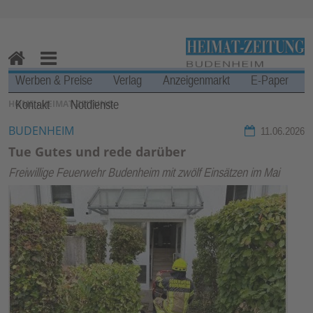
Zur Navigation springen ↓
Zum Inhalt springen ↓
H
M
Werben & Preise
Verlag
Anzeigenmarkt
E-Paper
o
en
Kontakt
Notdienste
SIE BEFINDEN SICH HIER:
HOME
›
HEIMAT-ZEITUNG
m
u
e
BUDENHEIM
11.06.2026
Tue Gutes und rede darüber
Freiwillige Feuerwehr Budenheim mit zwölf Einsätzen im Mai