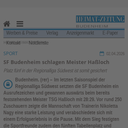
Zur Navigation springen ↓
Zum Inhalt springen ↓
H
M
Werben & Preise
Verlag
Anzeigenmarkt
E-Paper
o
en
Kontakt
Notdienste
SIE BEFINDEN SICH HIER:
HOME
›
HEIMAT-ZEITUNG
m
u
e
SPORT
02.04.2026
SF Budenheim schlagen Meister Haßloch
Platz fünf in der Regionalliga Südwest ist somit gesichert
Budenheim. (rer) –
Im letzten Saisonspiel der
Regionalliga Südwest setzten die SF Budenheim ein
Ausrufezeichen und gewannen auswärts beim bereits
feststehenden Meister TSG Haßloch mit 28:29. Vor rund 250
Zuschauern zeigte die Mannschaft von Trainerin Nikoletta
Nagy eine starke Leistung und verabschiedete sich mit
einem Erfolgserlebnis in die Pause. Mit dem Sieg festigten
die Sportfreunde zudem den fünften Tabellenplatz und