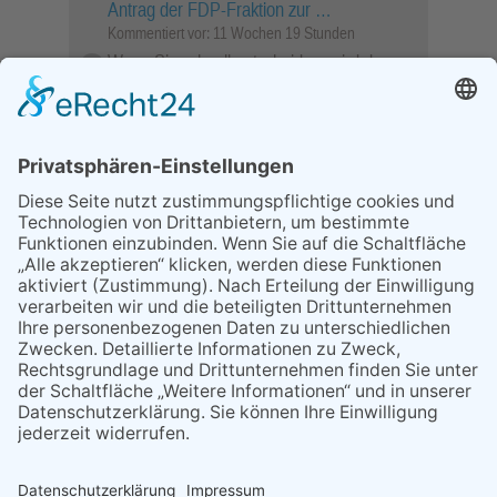
Antrag der FDP-Fraktion zur …
Kommentiert vor:
11 Wochen 19 Stunden
Wenn Sie schnell entscheiden, wird das
Objekt …
Bahnübergang Rüdesheim
Kommentiert vor:
26 Wochen 2 Tage
Sperrung für Wassersportler schlägt hohe
Wellen
Sperrung der Stillgewässer
Kommentiert vor:
1 Jahr 50 Wochen
Literarischer Rückblick
Alte Schule
Kommentiert vor:
3 Jahre 18 Wochen
Abschaltung der Straßenbeleuchtung
Abschaltung der Strassenbeleuchtung
Kommentiert vor:
3 Jahre 29 Wochen