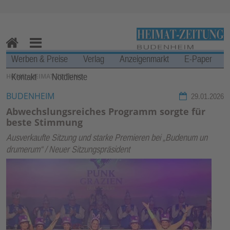
Zur Navigation springen ↓
Zum Inhalt springen ↓
H
M
Werben & Preise
Verlag
Anzeigenmarkt
E-Paper
o
en
Kontakt
Notdienste
SIE BEFINDEN SICH HIER:
HOME
›
HEIMAT-ZEITUNG
m
u
e
BUDENHEIM
29.01.2026
Abwechslungsreiches Programm sorgte für
beste Stimmung
Ausverkaufte Sitzung und starke Premieren bei „Budenum un
drumerum“ / Neuer Sitzungspräsident