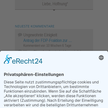
Liebe, Hoffnung“
NEUESTE KOMMENTARE
Ungewohnte Einigkeit
Antrag der FDP-Fraktion zur …
Kommentiert vor:
10 Wochen 6 Tage
Wenn Sie schnell entscheiden, wird das
Objekt …
Bahnübergang Rüdesheim
Kommentiert vor:
26 Wochen 18 Stunden
Sperrung für Wassersportler schlägt hohe
Wellen
Sperrung der Stillgewässer
Kommentiert vor:
1 Jahr 50 Wochen
Literarischer Rückblick
Alte Schule
Kommentiert vor:
3 Jahre 18 Wochen