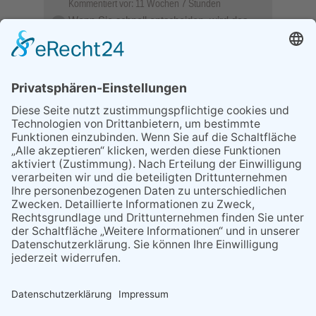
Kommentiert vor:
11 Wochen 7 Stunden
Wenn Sie schnell entscheiden, wird das
Objekt …
Bahnübergang Rüdesheim
Kommentiert vor:
26 Wochen 1 Tag
Sperrung für Wassersportler schlägt hohe
Wellen
Sperrung der Stillgewässer
Kommentiert vor:
1 Jahr 50 Wochen
Literarischer Rückblick
Alte Schule
Kommentiert vor:
3 Jahre 18 Wochen
Abschaltung der Straßenbeleuchtung
Abschaltung der Strassenbeleuchtung
Kommentiert vor:
3 Jahre 29 Wochen
NACH OBEN