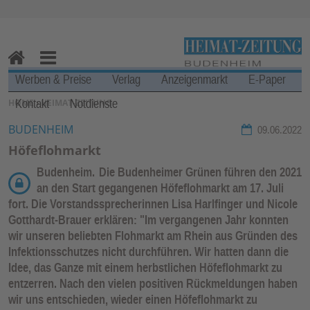
Zur Navigation springen ↓
Zum Inhalt springen ↓
H
M
Werben & Preise
Verlag
Anzeigenmarkt
E-Paper
o
en
Kontakt
Notdienste
SIE BEFINDEN SICH HIER:
HOME
›
HEIMAT-ZEITUNG
m
u
e
BUDENHEIM
09.06.2022
Höfeflohmarkt
Budenheim.
Die Budenheimer Grünen führen den 2021
an den Start gegangenen Höfeflohmarkt am 17. Juli
fort. Die Vorstandssprecherinnen Lisa Harlfinger und Nicole
Gotthardt-Brauer erklären: "Im vergangenen Jahr konnten
wir unseren beliebten Flohmarkt am Rhein aus Gründen des
Infektionsschutzes nicht durchführen. Wir hatten dann die
Idee, das Ganze mit einem herbstlichen Höfeflohmarkt zu
entzerren. Nach den vielen positiven Rückmeldungen haben
wir uns entschieden, wieder einen Höfeflohmarkt zu