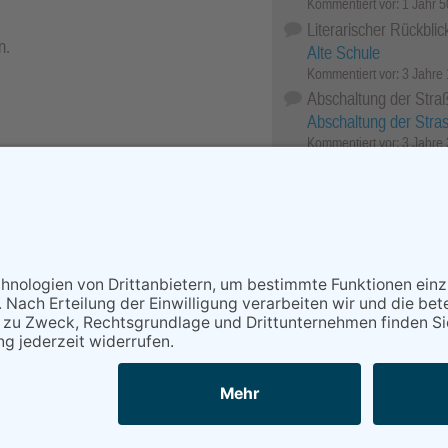
Kommentiert vor:
1 Jahr 
Literarischer Rückblic
n.
Alte Schule
Kommentiert vor:
3 Jahre
Abschaltung der Stra
Abschaltung der Stra
Kommentiert vor:
3 Jahre
r-Archiv.
cebook
X (Twitter)
WhatsApp
Telegram
Threema
Mail
Print
NACH OBEN
au Echo Verlag GmbH, Industriestraße 22, 65366 Geisenheim,
lefax: (06722) 99 66 - 99, E-Mail:
info@rheingau-echo.de
Powered by
native:media
.