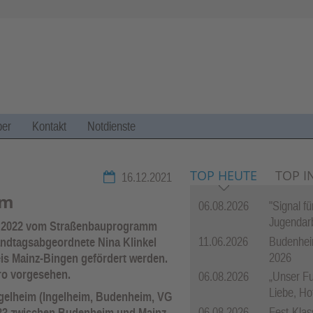
Zur Navigation springen ↓
Zum Inhalt springen ↓
per
Kontakt
Notdienste
TOP HEUTE
TOP I
16.12.2021
mm
06.08.2026
"Signal f
Jugendarb
hr 2022 vom Straßenbauprogramm
11.06.2026
Budenhei
andtagsabgeordnete Nina Klinkel
2026
reis Mainz-Bingen gefördert werden.
ro vorgesehen.
06.08.2026
„Unser Fu
Liebe, Ho
 Ingelheim (Ingelheim, Budenheim, VG
06.08.2026
Fest-Klas
K033 zwischen Budenheim und Mainz-