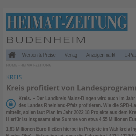
Werben & Preise
Verlag
Anzeigenmarkt
E-Pa
H
SIE BEFINDEN SICH HIER:
HOME
›
HEIMAT-ZEITUNG
o
KREIS
m
e
Kreis profitiert von Landesprogra
Kreis.
– Der Landkreis Mainz-Bingen wird auch im Ja
des Landes Rheinland-Pfalz profitieren. Wie die SPD-L
mitteilt, sollen laut Plan im Jahr 2022 18 Projekte aus dem K
Hierfür ist insgesamt eine Summe von etwa 4,55 Millionen Eu
1,83 Millionen Euro fließen hierbei in Projekte im Wahlkreis
Nieder-Olm). „Erfreulich ist, dass die Fahrbahn L422/L423/