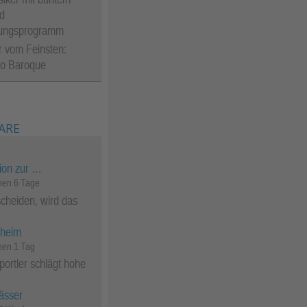
d
tungsprogramm
 vom Feinsten:
Go Baroque
ARE
ion zur …
en 6 Tage
cheiden, wird das
heim
en 1 Tag
ortler schlägt hohe
ässer