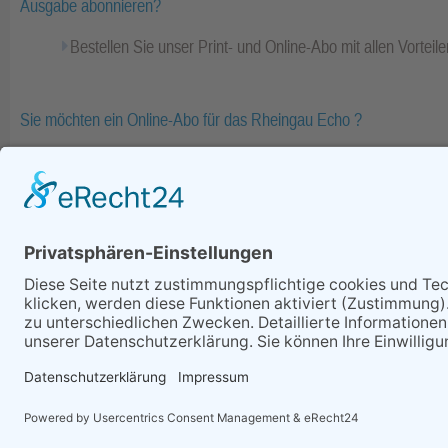
Ausgabe abonnieren?
Bestellen Sie unser Print- und Online-Abo mit allen Vorteile
Sie möchten ein Online-Abo für das Rheingau Echo ?
Bestellen Sie Ihr Online-Abo inkl. Bezahlinhalte und E-Pape
Fa
zurück
Alle Rechte vorbehalten - Rheing
Telefon: (06722) 99 66 - 0, Te