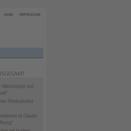
AGBS
IMPRESSUM
NSGESAMT
ür Wassersport und
eit"
mer Rheinuferfest
ndament ist Glaube,
ffnung“
siker mit buntem