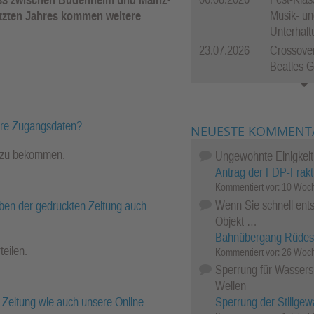
Musik- un
etzten Jahres kommen weitere
Unterhal
23.07.2026
Crossover
Beatles 
hre Zugangsdaten?
NEUESTE KOMMENT
l zu bekommen.
Ungewohnte Einigkeit
Antrag der FDP-Frakt
Kommentiert vor:
10 Woch
Wenn Sie schnell ents
ben der gedruckten Zeitung auch
Objekt …
Bahnübergang Rüdes
teilen.
Kommentiert vor:
26 Woch
Sperrung für Wassersp
Wellen
Sperrung der Stillgew
Zeitung wie auch unsere Online-