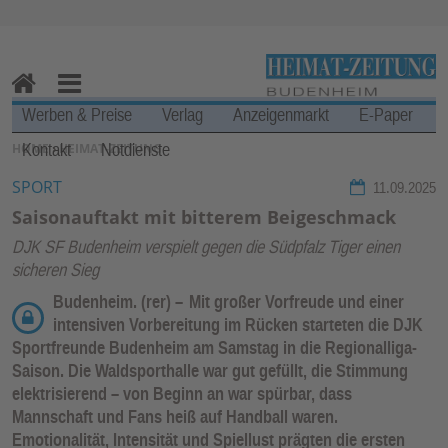
Zur Navigation springen ↓
Zum Inhalt springen ↓
H
M
Werben & Preise
Verlag
Anzeigenmarkt
E-Paper
o
en
Kontakt
Notdienste
SIE BEFINDEN SICH HIER:
HOME
›
HEIMAT-ZEITUNG
m
u
e
SPORT
11.09.2025
Saisonauftakt mit bitterem Beigeschmack
DJK SF Budenheim verspielt gegen die Südpfalz Tiger einen
sicheren Sieg
Budenheim. (rer) –
Mit großer Vorfreude und einer
intensiven Vorbereitung im Rücken starteten die DJK
Sportfreunde Budenheim am Samstag in die Regionalliga-
Saison. Die Waldsporthalle war gut gefüllt, die Stimmung
elektrisierend – von Beginn an war spürbar, dass
Mannschaft und Fans heiß auf Handball waren.
Emotionalität, Intensität und Spiellust prägten die ersten