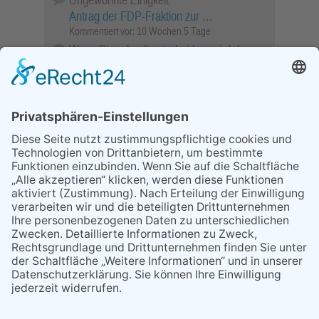
Antrag der FDP-Fraktion zur …
Kommentiert vor:
10 Wochen 5 Tage
Wenn Sie schnell entscheiden, wird das
Objekt …
Bahnübergang Rüdesheim
Kommentiert vor:
26 Wochen 1 Stunde
Sperrung für Wassersportler schlägt hohe
Wellen
Sperrung der Stillgewässer
Kommentiert vor:
1 Jahr 50 Wochen
Literarischer Rückblick
Alte Schule
Kommentiert vor:
3 Jahre 18 Wochen
Abschaltung der Straßenbeleuchtung
Abschaltung der Strassenbeleuchtung
Kommentiert vor:
3 Jahre 29 Wochen