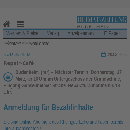
Zur Navigation springen ↓
Zum Inhalt springen ↓
H
M
Werben & Preise
Verlag
Anzeigenmarkt
E-Paper
o
en
Kontakt
Notdienste
SIE BEFINDEN SICH HIER:
HOME
›
HEIMAT-ZEITUNG
m
u
e
BUDENHEIM
20.03.2025
Repair-Café
Budenheim. (rer) –
Nächster Termin: Donnerstag, 27.
März, ab 16 Uhr im Untergeschoss der Grundschule,
Eingang Gonsenheimer Straße. Reparaturannahme bis 18
Uhr.
Anmeldung für Bezahlinhalte
Sie sind Online-Abonnent des Rheingau Echo und haben bereits
Ihre Zugangsdaten?