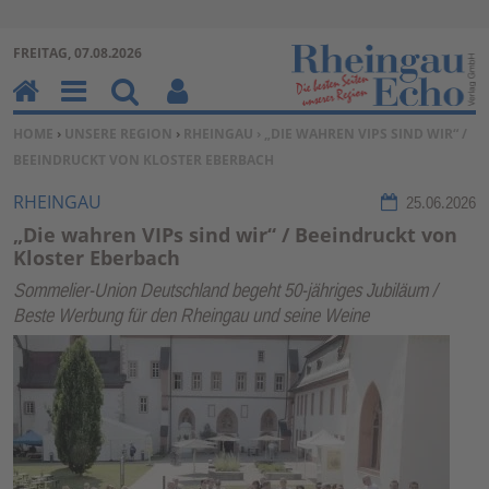
Zur Navigation springen ↓
FREITAG, 07.08.2026
Zum Inhalt springen ↓
H
M
Su
Be
SIE BEFINDEN SICH HIER:
HOME
›
UNSERE REGION
›
RHEINGAU
› „DIE WAHREN VIPS SIND WIR“ /
o
en
ch
nu
BEEINDRUCKT VON KLOSTER EBERBACH
m
u
en
tz
e
erf
RHEINGAU
25.06.2026
un
„Die wahren VIPs sind wir“ / Beeindruckt von
kti
Kloster Eberbach
on
Sommelier-Union Deutschland begeht 50-jähriges Jubiläum /
en
Beste Werbung für den Rheingau und seine Weine