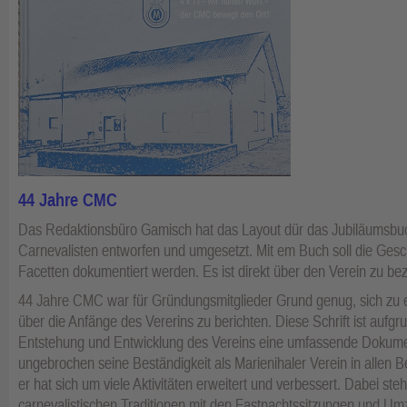
44 Jahre CMC
Das Redaktionsbüro Gamisch hat das Layout dür das Jubiläumsbuc
Carnevalisten entworfen und umgesetzt. Mit em Buch soll die Gesch
Facetten dokumentiert werden. Es ist direkt über den Verein zu be
44 Jahre CMC war für Gründungsmitglieder Grund genug, sich zu er
über die Anfänge des Vererins zu berichten. Diese Schrift ist aufgr
Entstehung und Entwicklung des Vereins eine umfassende Dokume
ungebrochen seine Beständigkeit als Marienihaler Verein in allen Be
er hat sich um viele Aktivitäten erweitert und verbessert. Dabei steh
carnevalistischen Traditionen mit den Fastnachtssitzungen und U