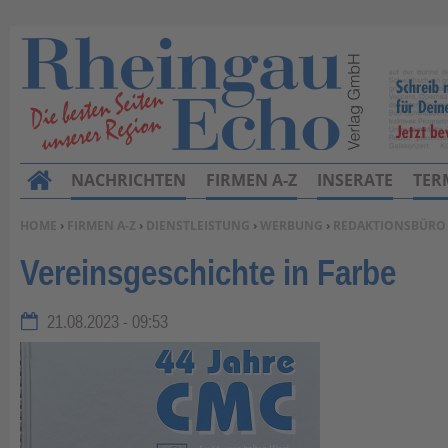
NACHRICHTEN
FIRMEN A-Z
INSERATE
TER
H
o
SIE BEFINDEN SICH HIER:
HOME
›
FIRMEN A-Z
›
DIENSTLEISTUNG
›
WERBUNG
›
REDAKTIONSBÜRO
m
Vereinsgeschichte in Farbe
e
21.08.2023 - 09:53