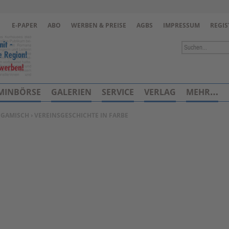
Zur Navigation springen ↓
E-PAPER
ABO
WERBEN & PREISE
AGBS
IMPRESSUM
REGIS
Zum Inhalt springen ↓
MINBÖRSE
GALERIEN
SERVICE
VERLAG
MEHR…
 GAMISCH
› VEREINSGESCHICHTE IN FARBE