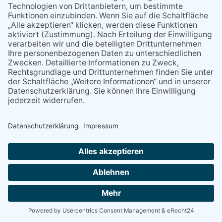
Datenschutz Online
Datenschutz Print
NACH OBEN
Alle Rechte vorbehalten - Rheingau Echo Verlag GmbH, Industriestraße 22, 65366 Geisenheim,
Telefon: (06722) 99 66 - 0, Telefax: (06722) 99 66 - 99, E-Mail:
info@rheingau-echo.de
Powered by
native:media
.