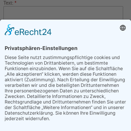
Text:
*
* Pflichtfeld - bitte geben Sie den Text Ihrer Nachricht hier ein
SICHERHEITSPRÜFUNG
Diese Frage hat den Zweck zu testen, ob Sie ein menschlicher
Benutzer sind und um automatisierten Spam vorzubeugen.
Wir benötigen Ihre Zustimmung, um den reCAPTCHA-
Service zu laden!
Wir verwenden reCAPTCHA, um Ihre
eingegebenen Informationen zu überprüfen. Dieser Service
kann Daten zu Ihren Aktivitäten sammeln. Bitte
lesen Sie die Details durch
und
stimmen Sie der Nutzung des Service zu
, um fortzufahren.