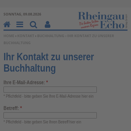
Zur Navigation springen ↓
SONNTAG, 09.08.2026
Zum Inhalt springen ↓
H
M
Su
Be
SIE BEFINDEN SICH HIER:
HOME
›
KONTAKT
›
BUCHHALTUNG › IHR KONTAKT ZU UNSERER
o
en
ch
nu
BUCHHALTUNG
m
u
en
tz
e
erf
Ihr Kontakt zu unserer
un
Buchhaltung
kti
on
en
Ihre E-Mail-Adresse:
*
* Pflichtfeld - bitte geben Sie Ihre E-Mail-Adresse hier ein
Betreff:
*
* Pflichtfeld - bitte geben Sie Ihren Betreff hier ein