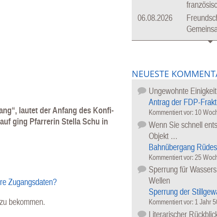
französis
06.08.2026
Freundsch
Gemeinsam
NEUESTE KOMMENT
Ungewohnte Einigkeit
Antrag der FDP-Frakt
ng“, lautet der Anfang des Konfi-
Kommentiert vor:
10 Woch
uf ging Pfarrerin Stella Schu in
Wenn Sie schnell ents
Objekt …
Bahnübergang Rüdes
Kommentiert vor:
25 Woch
Sperrung für Wassersp
Wellen
hre Zugangsdaten?
Sperrung der Stillgew
l zu bekommen.
Kommentiert vor:
1 Jahr 
Literarischer Rückblic