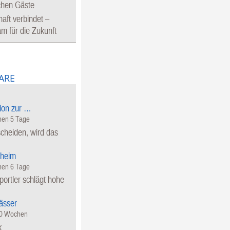
chen Gäste
aft verbindet –
 für die Zukunft
ARE
ion zur …
en 5 Tage
cheiden, wird das
heim
en 6 Tage
ortler schlägt hohe
ässer
50 Wochen
k