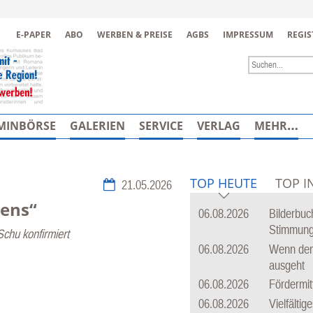
Zur Navigation springen ↓
E-PAPER
ABO
WERBEN & PREISE
AGBS
IMPRESSUM
REGIS
Zum Inhalt springen ↓
MINBÖRSE
GALERIEN
SERVICE
VERLAG
MEHR…
TOP HEUTE
TOP I
21.05.2026
zens“
06.08.2026
Bilderbuc
Stimmun
Schu konfirmiert
06.08.2026
Wenn dem
ausgeht
06.08.2026
Fördermit
06.08.2026
Vielfälti