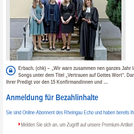
Erbach. (chk) –
„Wir warn zusammen nen ganzes Jahr la
Songs unter dem Titel „Vertrauen auf Gottes Wort“. Dara
ihrer Predigt vor den 15 Konfirmandinnen und …
Anmeldung für Bezahlinhalte
Sie sind Online-Abonnent des Rheingau Echo und haben bereits I
Melden Sie sich an, um Zugriff auf unsere Premium-Artike