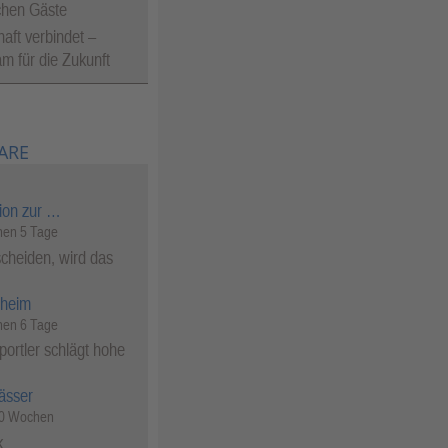
chen Gäste
aft verbindet –
 für die Zukunft
ARE
ion zur …
en 5 Tage
cheiden, wird das
heim
en 6 Tage
ortler schlägt hohe
ässer
50 Wochen
k