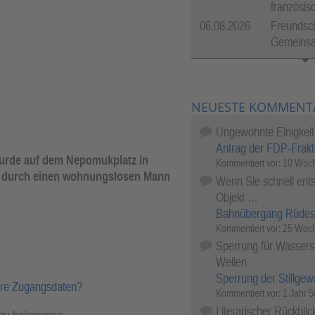
französis
06.08.2026
Freundsch
Gemeinsam
NEUESTE KOMMENT
Ungewohnte Einigkeit
Antrag der FDP-Frakt
wurde auf dem Nepomukplatz in
Kommentiert vor:
10 Woch
k durch einen wohnungslosen Mann
Wenn Sie schnell ents
Objekt …
Bahnübergang Rüdes
Kommentiert vor:
25 Woch
Sperrung für Wassersp
Wellen
Sperrung der Stillgew
hre Zugangsdaten?
Kommentiert vor:
1 Jahr 
Literarischer Rückblic