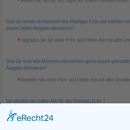
Melden Sie sich an, um Zugriff auf unsere Premium-Artike
Sind Sie bereits ein Abonnent des Rheingau Echo und möchten ne
unsere Online-Ausgabe abonnieren?
Upgraden Sie auf unser Print- und Online-Abo mit allen Vor
Sind Sie noch kein Abonnent und möchten gerne unsere gedruckte 
Ausgabe abonnieren?
Bestellen Sie unser Print- und Online-Abo mit allen Vorteile
Sie möchten ein Online-Abo für das Rheingau Echo ?
Bestellen Sie Ihr Online-Abo inkl. Bezahlinhalte und E-Pape
Fa
zurück