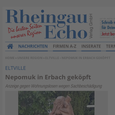
NACHRICHTEN
FIRMEN A-Z
INSERATE
TER
H
o
SIE BEFINDEN SICH HIER:
HOME
›
UNSERE REGION
›
ELTVILLE
› NEPOMUK IN ERBACH GEKÖPFT
m
ELTVILLE
e
Nepomuk in Erbach geköpft
Anzeige gegen Wohnungslosen wegen Sachbeschädigung