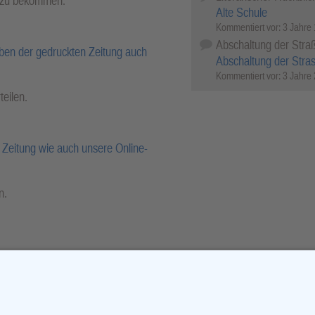
l zu bekommen.
Alte Schule
Kommentiert vor:
3 Jahre
Abschaltung der Stra
ben der gedruckten Zeitung auch
Abschaltung der Stra
Kommentiert vor:
3 Jahre
teilen.
Zeitung wie auch unsere Online-
n.
r-Archiv.
cebook
X (Twitter)
WhatsApp
Telegram
Threema
Mail
Print