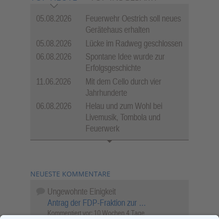
05.08.2026
Feuerwehr Oestrich soll neues
Gerätehaus erhalten
05.08.2026
Lücke im Radweg geschlossen
06.08.2026
Spontane Idee wurde zur
Erfolgsgeschichte
11.06.2026
Mit dem Cello durch vier
Jahrhunderte
06.08.2026
Helau und zum Wohl bei
Livemusik, Tombola und
Feuerwerk
NEUESTE KOMMENTARE
Ungewohnte Einigkeit
Antrag der FDP-Fraktion zur …
Kommentiert vor:
10 Wochen 4 Tage