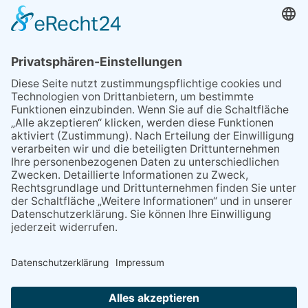
Wenn Sie schnell entscheiden, wird das
Objekt …
Bahnübergang Rüdesheim
Kommentiert vor:
25 Wochen 5 Tage
Sperrung für Wassersportler schlägt hohe
Wellen
Sperrung der Stillgewässer
Kommentiert vor:
1 Jahr 50 Wochen
Literarischer Rückblick
Alte Schule
Kommentiert vor:
3 Jahre 18 Wochen
Abschaltung der Straßenbeleuchtung
Abschaltung der Strassenbeleuchtung
Kommentiert vor:
3 Jahre 29 Wochen
NACH OBEN