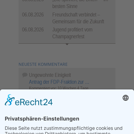
besten Sinne
06.08.2026
Freundschaft verbindet –
Gemeinsam für die Zukunft
06.08.2026
Jugend profitiert vom
Champagnerfest
NEUESTE KOMMENTARE
Ungewohnte Einigkeit
Antrag der FDP-Fraktion zur …
Kommentiert vor:
10 Wochen 4 Tage
Wenn Sie schnell entscheiden, wird das
Objekt …
Bahnübergang Rüdesheim
Kommentiert vor:
25 Wochen 6 Tage
Sperrung für Wassersportler schlägt hohe
Wellen