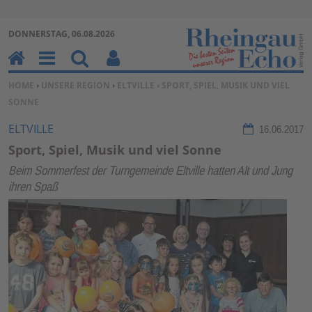
Zur Navigation springen ↓
DONNERSTAG, 06.08.2026
Zum Inhalt springen ↓
H
M
Su
Be
SIE BEFINDEN SICH HIER:
HOME
›
UNSERE REGION
›
ELTVILLE
› SPORT, SPIEL, MUSIK UND VIEL
o
en
ch
nu
SONNE
m
u
en
tz
e
erf
ELTVILLE
16.06.2017
un
Sport, Spiel, Musik und viel Sonne
kti
Beim Sommerfest der Turngemeinde Eltville hatten Alt und Jung
on
ihren Spaß
en