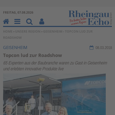
Zur Navigation springen ↓
FREITAG, 07.08.2026
Zum Inhalt springen ↓
H
M
Su
Be
SIE BEFINDEN SICH HIER:
HOME
›
UNSERE REGION
›
GEISENHEIM
› TOPCON LUD ZUR
o
en
ch
nu
ROADSHOW
m
u
en
tz
e
erf
GEISENHEIM
08.03.2018
un
Topcon lud zur Roadshow
kti
65 Experten aus der Baubranche waren zu Gast in Geisenheim
on
und erlebten innovative Produkte live
en