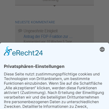
NEUESTE KOMMENTARE
Ungewohnte Einigkeit
Antrag der FDP-Fraktion zur …
Kommentiert vor:
10 Wochen 5 Tage
Wenn Sie schnell entscheiden, wird das
Objekt …
Bahnübergang Rüdesheim
Kommentiert vor:
25 Wochen 6 Tage
Sperrung für Wassersportler schlägt hohe
Wellen
Sperrung der Stillgewässer
Kommentiert vor:
1 Jahr 50 Wochen
Literarischer Rückblick
Alte Schule
Kommentiert vor:
3 Jahre 18 Wochen