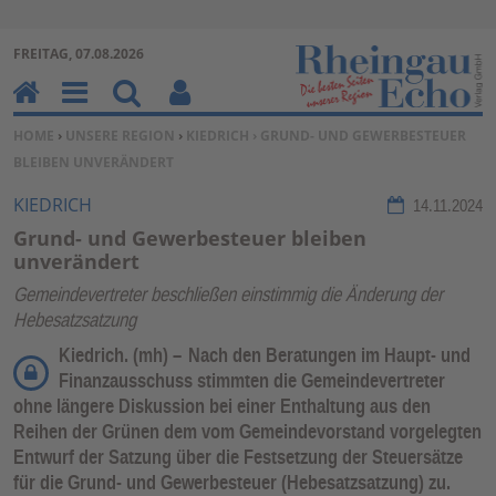
Zur Navigation springen ↓
FREITAG, 07.08.2026
Zum Inhalt springen ↓
H
M
Su
Be
SIE BEFINDEN SICH HIER:
HOME
›
UNSERE REGION
›
KIEDRICH
› GRUND- UND GEWERBESTEUER
o
en
ch
nu
BLEIBEN UNVERÄNDERT
m
u
en
tz
e
erf
KIEDRICH
14.11.2024
un
Grund- und Gewerbesteuer bleiben
kti
unverändert
on
Gemeindevertreter beschließen einstimmig die Änderung der
en
Hebesatzsatzung
Kiedrich. (mh) –
Nach den Beratungen im Haupt- und
Finanzausschuss stimmten die Gemeindevertreter
ohne längere Diskussion bei einer Enthaltung aus den
Reihen der Grünen dem vom Gemeindevorstand vorgelegten
Entwurf der Satzung über die Festsetzung der Steuersätze
für die Grund- und Gewerbesteuer (Hebesatzsatzung) zu.