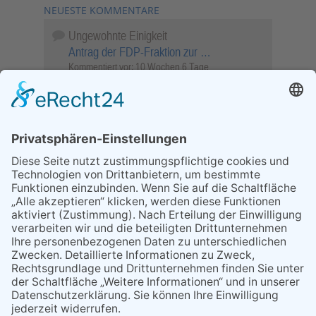
NEUESTE KOMMENTARE
Ungewohnte Einigkeit
Antrag der FDP-Fraktion zur …
Kommentiert vor:
10 Wochen 6 Tage
Wenn Sie schnell entscheiden, wird das
Objekt …
Bahnübergang Rüdesheim
Kommentiert vor:
26 Wochen 13 Stunden
Sperrung für Wassersportler schlägt hohe
Wellen
Sperrung der Stillgewässer
Kommentiert vor:
1 Jahr 50 Wochen
Literarischer Rückblick
Alte Schule
Kommentiert vor:
3 Jahre 18 Wochen
Abschaltung der Straßenbeleuchtung
Abschaltung der Strassenbeleuchtung
Kommentiert vor:
3 Jahre 29 Wochen