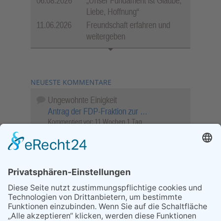
06.08.2026
„Unser Fundament ist Glaube,
Liebe, Hoffnung“
11.06.2026
Freundschaft erfahren und
weitergeben
NEUESTE KOMMENTARE
Ungewohnte Einigkeit
Antrag der FDP-Fraktion zur …
Kommentiert vor:
11 Wochen 1 Tag
Wenn Sie schnell entscheiden, wird das
Objekt …
Bahnübergang Rüdesheim
Kommentiert vor:
26 Wochen 2 Tage
Sperrung für Wassersportler schlägt hohe
Wellen
Sperrung der Stillgewässer
Kommentiert vor:
1 Jahr 50 Wochen