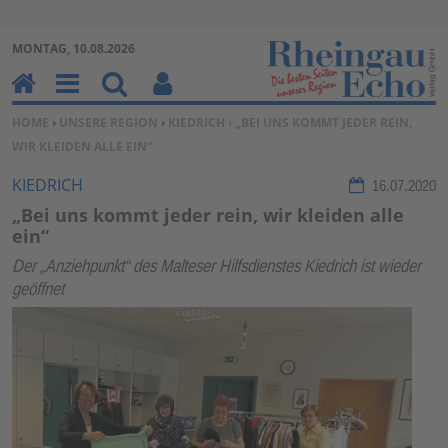
Zur Navigation springen ↓
MONTAG, 10.08.2026
Zum Inhalt springen ↓
H
M
Su
Be
SIE BEFINDEN SICH HIER:
HOME
›
UNSERE REGION
›
KIEDRICH
› „BEI UNS KOMMT JEDER REIN,
o
en
ch
nu
WIR KLEIDEN ALLE EIN“
m
u
en
tz
e
erf
KIEDRICH
16.07.2020
un
„Bei uns kommt jeder rein, wir kleiden alle
kti
ein“
on
Der „Anziehpunkt“ des Malteser Hilfsdienstes Kiedrich ist wieder
en
geöffnet