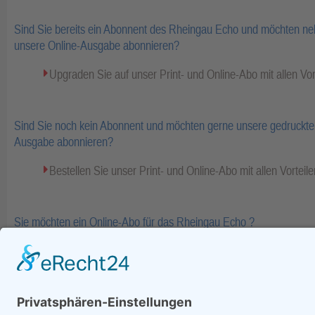
Sind Sie bereits ein Abonnent des Rheingau Echo und möchten ne
unsere Online-Ausgabe abonnieren?
Upgraden Sie auf unser Print- und Online-Abo mit allen Vor
Sind Sie noch kein Abonnent und möchten gerne unsere gedruckte 
Ausgabe abonnieren?
Bestellen Sie unser Print- und Online-Abo mit allen Vorteile
Sie möchten ein Online-Abo für das Rheingau Echo ?
Bestellen Sie Ihr Online-Abo inkl. Bezahlinhalte und E-Pape
Fa
zurück