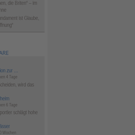
en, die Briten“ – im
nne
ndament ist Glaube,
ffnung“
ARE
ion zur …
en 4 Tage
cheiden, wird das
heim
en 6 Tage
ortler schlägt hohe
ässer
50 Wochen