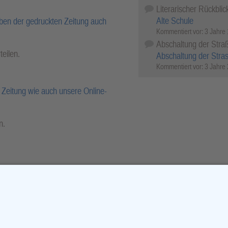
Literarischer Rückblic
Alte Schule
ben der gedruckten Zeitung auch
Kommentiert vor:
3 Jahre
Abschaltung der Stra
teilen.
Abschaltung der Stra
Kommentiert vor:
3 Jahre
Zeitung wie auch unsere Online-
n.
r-Archiv.
cebook
X (Twitter)
WhatsApp
Telegram
Threema
Mail
Print