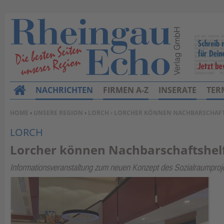
NACHRICHTEN
FIRMEN A-Z
INSERATE
TER
H
o
SIE BEFINDEN SICH HIER:
HOME
›
UNSERE REGION
›
LORCH
› LORCHER KÖNNEN NACHBARSCHAF
m
LORCH
e
Lorcher können Nachbarschaftshel
Informationsveranstaltung zum neuen Konzept des Sozialraumproj