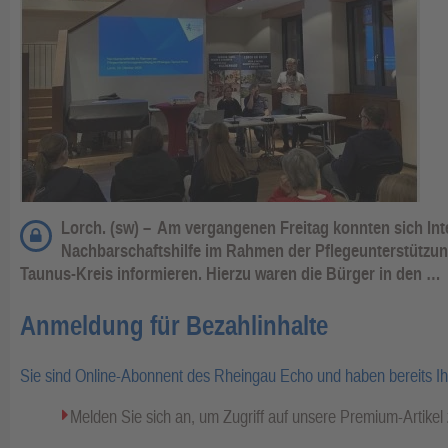
Lorch. (sw) –
Am vergangenen Freitag konnten sich Inte
Nachbarschaftshilfe im Rahmen der Pflegeunterstützu
Taunus-Kreis informieren. Hierzu waren die Bürger in den …
Anmeldung für Bezahlinhalte
Sie sind Online-Abonnent des Rheingau Echo und haben bereits I
Melden Sie sich an, um Zugriff auf unsere Premium-Artike