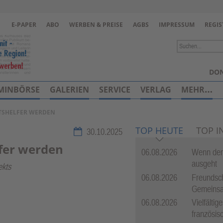
Zur Navigation springen ↓
E-PAPER
ABO
WERBEN & PREISE
AGBS
IMPRESSUM
REGIS
Zum Inhalt springen ↓
DON
MINBÖRSE
GALERIEN
SERVICE
VERLAG
MEHR…
TSHELFER WERDEN
TOP HEUTE
TOP I
30.10.2025
fer werden
06.08.2026
Wenn dem
ausgeht
ekts
06.08.2026
Freundsch
Gemeinsam
06.08.2026
Vielfälti
französis