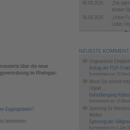
06.08.2026
„Die spinn
besten Si
06.08.2026
„Unser Fu
Liebe, Ho
NEUESTE KOMMENT
Ungewohnte Einigkeit
ressierte über die neue
Antrag der FDP-Frakt
ngsverordnung im Rheingau-
Kommentiert vor:
10 Woch
Wenn Sie schnell ents
Objekt …
Bahnübergang Rüdes
Kommentiert vor:
25 Woch
Sperrung für Wassersp
hre Zugangsdaten?
Wellen
l zu bekommen.
Sperrung der Stillgew
Kommentiert vor:
1 Jahr 