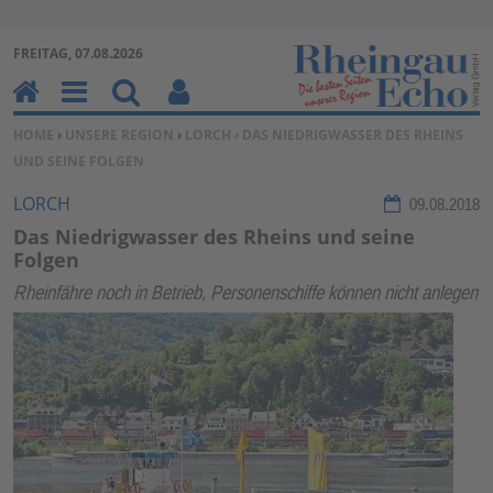
Zur Navigation springen ↓
FREITAG, 07.08.2026
Zum Inhalt springen ↓
H
M
Su
Be
SIE BEFINDEN SICH HIER:
HOME
›
UNSERE REGION
›
LORCH
› DAS NIEDRIGWASSER DES RHEINS
o
en
ch
nu
UND SEINE FOLGEN
m
u
en
tz
e
erf
LORCH
09.08.2018
un
Das Niedrigwasser des Rheins und seine
kti
Folgen
on
Rheinfähre noch in Betrieb, Personenschiffe können nicht anlegen
en