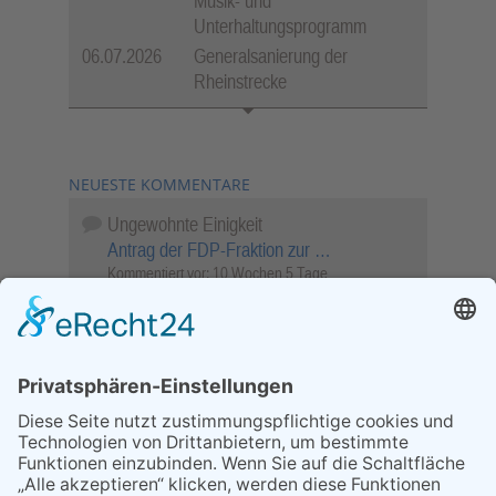
Musik- und
Unterhaltungsprogramm
06.07.2026
Generalsanierung der
Rheinstrecke
NEUESTE KOMMENTARE
Ungewohnte Einigkeit
Antrag der FDP-Fraktion zur …
Kommentiert vor:
10 Wochen 5 Tage
Wenn Sie schnell entscheiden, wird das
Objekt …
Bahnübergang Rüdesheim
Kommentiert vor:
26 Wochen 8 Stunden
Sperrung für Wassersportler schlägt hohe
Wellen
Sperrung der Stillgewässer
Kommentiert vor:
1 Jahr 50 Wochen