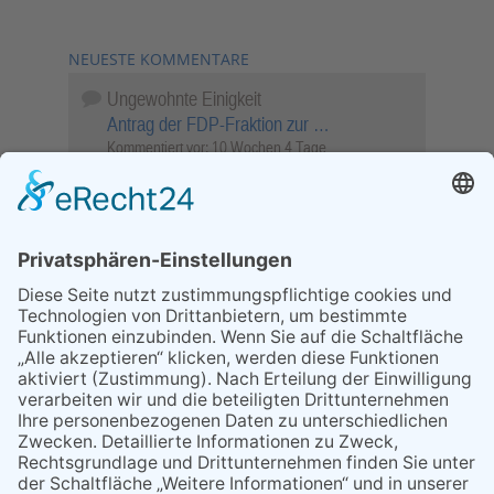
NEUESTE KOMMENTARE
Ungewohnte Einigkeit
Antrag der FDP-Fraktion zur …
Kommentiert vor:
10 Wochen 4 Tage
Wenn Sie schnell entscheiden, wird das
Objekt …
Bahnübergang Rüdesheim
Kommentiert vor:
25 Wochen 6 Tage
Sperrung für Wassersportler schlägt hohe
Wellen
Sperrung der Stillgewässer
Kommentiert vor:
1 Jahr 50 Wochen
Literarischer Rückblick
Alte Schule
Kommentiert vor:
3 Jahre 18 Wochen
Abschaltung der Straßenbeleuchtung
Abschaltung der Strassenbeleuchtung