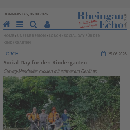
Zur Navigation springen ↓
DONNERSTAG, 06.08.2026
Zum Inhalt springen ↓
H
M
Su
Be
SIE BEFINDEN SICH HIER:
HOME
›
UNSERE REGION
›
LORCH
› SOCIAL DAY FÜR DEN
o
en
ch
nu
KINDERGARTEN
m
u
en
tz
e
erf
LORCH
25.06.2026
un
Social Day für den Kindergarten
kti
Süwag-Mitarbeiter rückten mit schwerem Gerät an
on
en