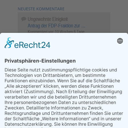
NEUESTE KOMMENTARE
Ungewohnte Einigkeit
Antrag der FDP-Fraktion zur …
Kommentiert vor:
10 Wochen 6 Tage
Wenn Sie schnell entscheiden, wird das
Objekt …
Bahnübergang Rüdesheim
Kommentiert vor:
26 Wochen 17 Stunden
Sperrung für Wassersportler schlägt hohe
Wellen
Sperrung der Stillgewässer
Kommentiert vor:
1 Jahr 50 Wochen
Literarischer Rückblick
Alte Schule
Kommentiert vor:
3 Jahre 18 Wochen
Abschaltung der Straßenbeleuchtung
Abschaltung der Strassenbeleuchtung
Kommentiert vor:
3 Jahre 29 Wochen