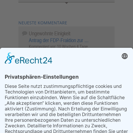
NEUESTE KOMMENTARE
Ungewohnte Einigkeit
Antrag der FDP-Fraktion zur …
Kommentiert vor:
10 Wochen 4 Tage
Wenn Sie schnell entscheiden, wird das
Objekt …
Bahnübergang Rüdesheim
Kommentiert vor:
25 Wochen 5 Tage
Sperrung für Wassersportler schlägt hohe
Wellen
Sperrung der Stillgewässer
Kommentiert vor:
1 Jahr 50 Wochen
Literarischer Rückblick
Alte Schule
Kommentiert vor:
3 Jahre 18 Wochen
Abschaltung der Straßenbeleuchtung