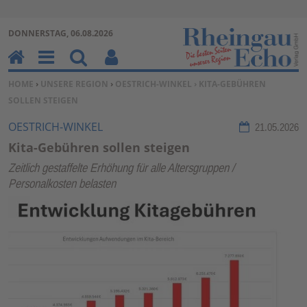
Zur Navigation springen ↓
DONNERSTAG, 06.08.2026
Zum Inhalt springen ↓
H
M
Su
Be
SIE BEFINDEN SICH HIER:
HOME
›
UNSERE REGION
›
OESTRICH-WINKEL
› KITA-GEBÜHREN
o
en
ch
nu
SOLLEN STEIGEN
m
u
en
tz
e
erf
OESTRICH-WINKEL
21.05.2026
un
Kita-Gebühren sollen steigen
kti
Zeitlich gestaffelte Erhöhung für alle Altersgruppen /
on
Personalkosten belasten
en