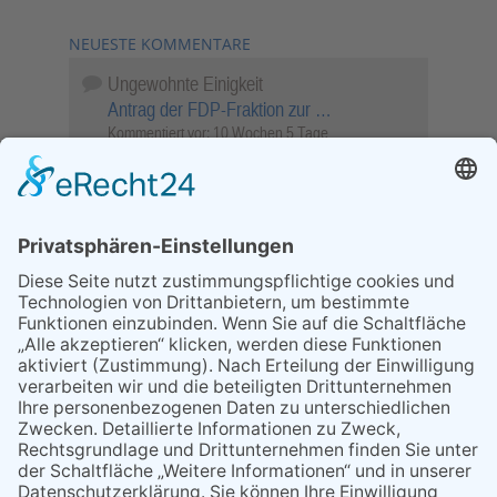
NEUESTE KOMMENTARE
Ungewohnte Einigkeit
Antrag der FDP-Fraktion zur …
Kommentiert vor:
10 Wochen 5 Tage
Wenn Sie schnell entscheiden, wird das
Objekt …
Bahnübergang Rüdesheim
Kommentiert vor:
25 Wochen 6 Tage
Sperrung für Wassersportler schlägt hohe
Wellen
Sperrung der Stillgewässer
Kommentiert vor:
1 Jahr 50 Wochen
Literarischer Rückblick
Alte Schule
Kommentiert vor:
3 Jahre 18 Wochen
Abschaltung der Straßenbeleuchtung
Abschaltung der Strassenbeleuchtung
Kommentiert vor:
3 Jahre 29 Wochen