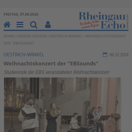
Zur Navigation springen ↓
FREITAG, 07.08.2026
Zum Inhalt springen ↓
H
M
Su
Be
SIE BEFINDEN SICH HIER:
HOME
›
UNSERE REGION
›
OESTRICH-WINKEL
› WEIHNACHTSKONZERT
o
en
ch
nu
DER "EBSOUNDS"
m
u
en
tz
e
erf
OESTRICH-WINKEL
06.12.2024
un
Weihnachtskonzert der "EBSounds"
kti
Studierende der EBS veranstalteten Weihnachtskonzert
on
en