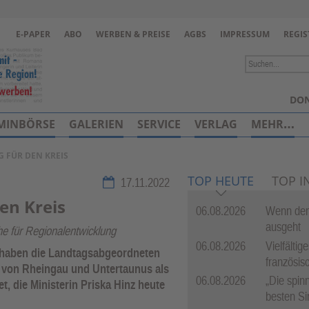
Zur Navigation springen ↓
E-PAPER
ABO
WERBEN & PREISE
AGBS
IMPRESSUM
REGIS
Zum Inhalt springen ↓
DON
MINBÖRSE
GALERIEN
SERVICE
VERLAG
MEHR…
 FÜR DEN KREIS
TOP HEUTE
TOP I
17.11.2022
en Kreis
06.08.2026
Wenn dem
ausgeht
he für Regionalentwicklung
06.08.2026
Vielfälti
 haben die Landtagsabgeordneten
französis
 von Rheingau und Untertaunus als
06.08.2026
„Die spinn
 die Ministerin Priska Hinz heute
besten Si