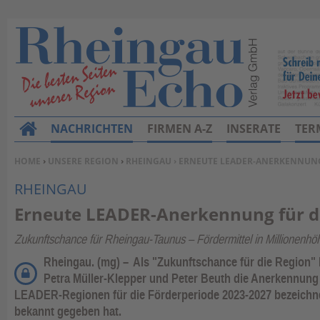
NACHRICHTEN
FIRMEN A-Z
INSERATE
TER
H
o
SIE BEFINDEN SICH HIER:
HOME
›
UNSERE REGION
›
RHEINGAU
› ERNEUTE LEADER-ANERKENNUNG
m
RHEINGAU
e
Erneute LEADER-Anerkennung für d
Zukunftschance für Rheingau-Taunus – Fördermittel in Millionenhö
Rheingau. (mg) –
Als "Zukunftschance für die Region"
Petra Müller-Klepper und Peter Beuth die Anerkennung
LEADER-Regionen für die Förderperiode 2023-2027 bezeichnet,
bekannt gegeben hat.