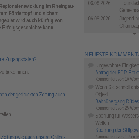
06.08.2026
Freundsch
e Regionalentwicklung im Rheingau-
Gemeinsam
zum Fördertopf und sichert
06.08.2026
Jugend pr
sgebiet wird auch künftig von
Champagn
ie Erfolgsgeschichte kann …
NEUESTE KOMMENT
hre Zugangsdaten?
Ungewohnte Einigkeit
l zu bekommen.
Antrag der FDP-Frakt
Kommentiert vor:
10 Woch
Wenn Sie schnell ents
Objekt …
ben der gedruckten Zeitung auch
Bahnübergang Rüdes
Kommentiert vor:
25 Woch
teilen.
Sperrung für Wassersp
Wellen
Sperrung der Stillgew
Kommentiert vor:
1 Jahr 
Zeitung wie auch unsere Online-