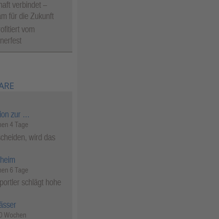
aft verbindet –
 für die Zukunft
ofitiert vom
erfest
ARE
ion zur …
en 4 Tage
cheiden, wird das
heim
en 6 Tage
ortler schlägt hohe
ässer
50 Wochen