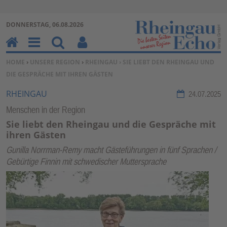
Zur Navigation springen ↓
DONNERSTAG, 06.08.2026
Zum Inhalt springen ↓
H
M
Su
Be
SIE BEFINDEN SICH HIER:
HOME
›
UNSERE REGION
›
RHEINGAU
› SIE LIEBT DEN RHEINGAU UND
o
en
ch
nu
DIE GESPRÄCHE MIT IHREN GÄSTEN
m
u
en
tz
e
erf
RHEINGAU
24.07.2025
un
Menschen in der Region
kti
Sie liebt den Rheingau und die Gespräche mit
on
ihren Gästen
en
Gunilla Norrman-Remy macht Gästeführungen in fünf Sprachen /
Gebürtige Finnin mit schwedischer Muttersprache