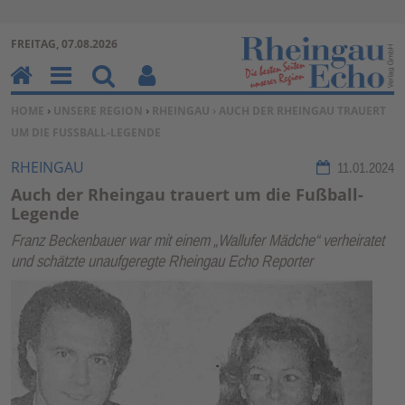
Zur Navigation springen ↓
FREITAG, 07.08.2026
Zum Inhalt springen ↓
H
M
Su
Be
SIE BEFINDEN SICH HIER:
HOME
›
UNSERE REGION
›
RHEINGAU
› AUCH DER RHEINGAU TRAUERT
o
en
ch
nu
UM DIE FUSSBALL-LEGENDE
m
u
en
tz
e
erf
RHEINGAU
11.01.2024
un
Auch der Rheingau trauert um die Fußball-
kti
Legende
on
Franz Beckenbauer war mit einem „Wallufer Mädche“ verheiratet
en
und schätzte unaufgeregte Rheingau Echo Reporter