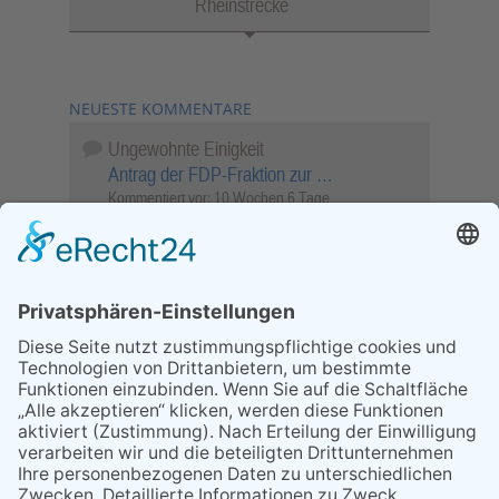
Rheinstrecke
NEUESTE KOMMENTARE
Ungewohnte Einigkeit
Antrag der FDP-Fraktion zur …
Kommentiert vor:
10 Wochen 6 Tage
Wenn Sie schnell entscheiden, wird das
Objekt …
Bahnübergang Rüdesheim
Kommentiert vor:
26 Wochen 11 Stunden
Sperrung für Wassersportler schlägt hohe
Wellen
Sperrung der Stillgewässer
Kommentiert vor:
1 Jahr 50 Wochen
Literarischer Rückblick
Alte Schule
Kommentiert vor:
3 Jahre 18 Wochen