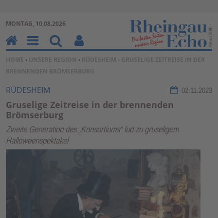
Zur Navigation springen ↓
MONTAG, 10.08.2026
Zum Inhalt springen ↓
H
M
Su
Be
SIE BEFINDEN SICH HIER:
HOME
›
UNSERE REGION
›
RÜDESHEIM
› GRUSELIGE ZEITREISE IN DER
o
en
ch
nu
BRENNENDEN BRÖMSERBURG
m
u
en
tz
e
erf
RÜDESHEIM
02.11.2023
un
Gruselige Zeitreise in der brennenden
kti
Brömserburg
on
Zweite Generation des „Konsortiums“ lud zu gruseligem
en
Halloweenspektakel