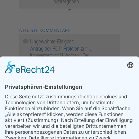
weitergeben
NEUESTE KOMMENTARE
Ungewohnte Einigkeit
Antrag der FDP-Fraktion zur …
Kommentiert vor:
11 Wochen 1 Tag
Wenn Sie schnell entscheiden, wird das
Objekt …
Bahnübergang Rüdesheim
Kommentiert vor:
26 Wochen 2 Tage
Sperrung für Wassersportler schlägt hohe
Wellen
Sperrung der Stillgewässer
Kommentiert vor:
1 Jahr 50 Wochen
Literarischer Rückblick
Alte Schule
Kommentiert vor:
3 Jahre 18 Wochen