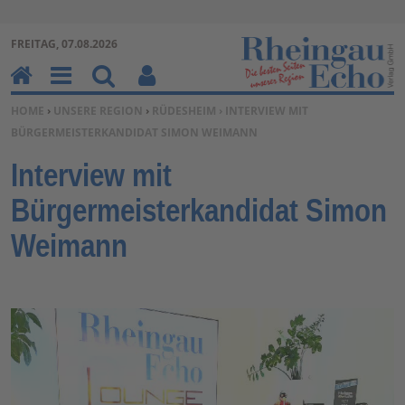
Zur Navigation springen ↓
FREITAG, 07.08.2026
Zum Inhalt springen ↓
H
M
Su
Be
SIE BEFINDEN SICH HIER:
HOME
›
UNSERE REGION
›
RÜDESHEIM
› INTERVIEW MIT
o
en
ch
nu
BÜRGERMEISTERKANDIDAT SIMON WEIMANN
m
u
en
tz
e
erf
Interview mit
un
Bürgermeisterkandidat Simon
kti
on
Weimann
en