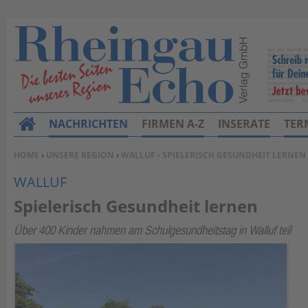
NACHRICHTEN
FIRMEN A-Z
INSERATE
TER
H
o
SIE BEFINDEN SICH HIER:
HOME
›
UNSERE REGION
›
WALLUF
› SPIELERISCH GESUNDHEIT LERNEN
m
WALLUF
e
Spielerisch Gesundheit lernen
Über 400 Kinder nahmen am Schulgesundheitstag in Walluf teil