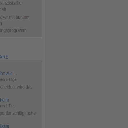
ranzösische
aft
siker mit buntem
d
tungsprogramm
ARE
ion zur …
en 6 Tage
cheiden, wird das
heim
en 1 Tag
ortler schlägt hohe
ässer