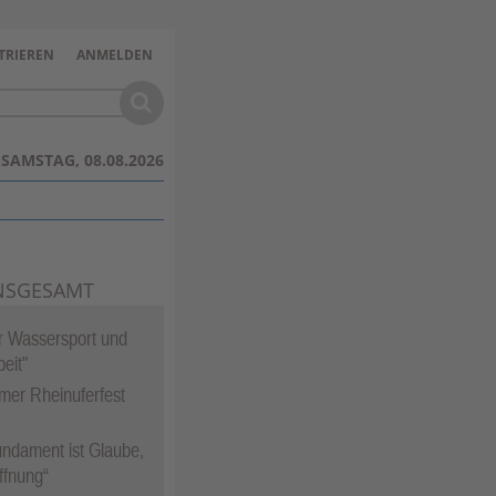
TRIEREN
ANMELDEN
SAMSTAG, 08.08.2026
NSGESAMT
ür Wassersport und
eit"
mer Rheinuferfest
ndament ist Glaube,
ffnung“