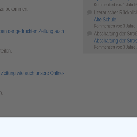
Kommentiert vor:
1 Jahr 
l zu bekommen.
Literarischer Rückblic
Alte Schule
Kommentiert vor:
3 Jahre
ben der gedruckten Zeitung auch
Abschaltung der Stra
Abschaltung der Stra
Kommentiert vor:
3 Jahre
teilen.
Zeitung wie auch unsere Online-
n.
r-Archiv.