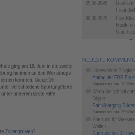
05.06.2026
Deutsch-f
Freundsch
06.08.2026
Fest-Klas
Musik- un
Unterhal
NEUESTE KOMMENT
ule ging am 18. Juni in die zweite
Ungewohnte Einigkeit
mgebung nahmen an den Workshops
Antrag der FDP-Frakt
t lernen konnten. Ganze 16
Kommentiert vor:
10 Woch
runter verschiedene Sportangebote
Wenn Sie schnell ents
unter anderem Erste Hilfe
Objekt …
Bahnübergang Rüdes
Kommentiert vor:
26 Woch
Sperrung für Wassersp
Wellen
hre Zugangsdaten?
Sperrung der Stillgew