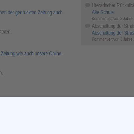
Literarischer Rückblic
Alte Schule
ben der gedruckten Zeitung auch
Kommentiert vor:
3 Jahre
Abschaltung der Stra
teilen.
Abschaltung der Stra
Kommentiert vor:
3 Jahre
Zeitung wie auch unsere Online-
n.
r-Archiv.
cebook
X (Twitter)
WhatsApp
Telegram
Threema
Mail
Print