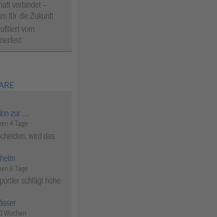
aft verbindet –
 für die Zukunft
ofitiert vom
erfest
ARE
ion zur …
en 4 Tage
cheiden, wird das
heim
en 6 Tage
ortler schlägt hohe
ässer
50 Wochen