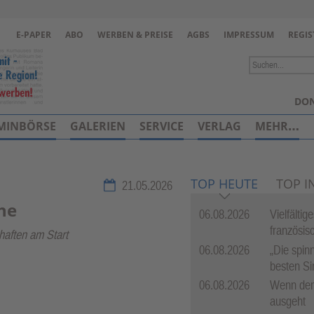
Zur Navigation springen ↓
E-PAPER
ABO
WERBEN & PREISE
AGBS
IMPRESSUM
REGIS
Zum Inhalt springen ↓
DON
MINBÖRSE
GALERIEN
SERVICE
VERLAG
MEHR…
TOP HEUTE
TOP I
21.05.2026
he
06.08.2026
Vielfälti
französis
haften am Start
06.08.2026
„Die spinn
besten Si
06.08.2026
Wenn dem
ausgeht