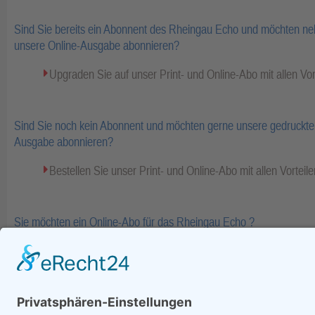
Sind Sie bereits ein Abonnent des Rheingau Echo und möchten ne
unsere Online-Ausgabe abonnieren?
Upgraden Sie auf unser Print- und Online-Abo mit allen Vor
Sind Sie noch kein Abonnent und möchten gerne unsere gedruckte 
Ausgabe abonnieren?
Bestellen Sie unser Print- und Online-Abo mit allen Vorteile
Sie möchten ein Online-Abo für das Rheingau Echo ?
Bestellen Sie Ihr Online-Abo inkl. Bezahlinhalte und E-Pape
Fa
zurück