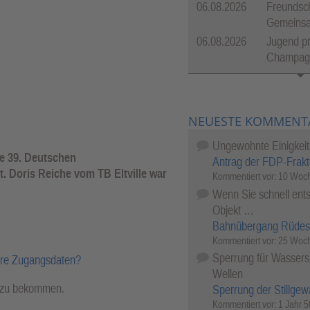
06.08.2026
Freundsch
Gemeinsam
06.08.2026
Jugend pr
Champagn
NEUESTE KOMMENT
Ungewohnte Einigkeit
 39. Deutschen
Antrag der FDP-Frakt
t. Doris Reiche vom TB Eltville war
Kommentiert vor:
10 Woch
Wenn Sie schnell ents
Objekt …
Bahnübergang Rüdes
Kommentiert vor:
25 Woch
Sperrung für Wassersp
hre Zugangsdaten?
Wellen
l zu bekommen.
Sperrung der Stillgew
Kommentiert vor:
1 Jahr 