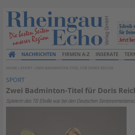
NACHRICHTEN
FIRMEN A-Z
INSERATE
TER
H
o
SIE BEFINDEN SICH HIER:
HOME
›
SPORT
› ZWEI BADMINTON-TITEL FÜR DORIS REICHE
m
SPORT
e
Zwei Badminton-Titel für Doris Reic
Spielerin des TB Eltville war bei den Deutschen Seniorenmeistersc