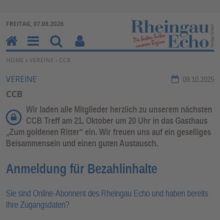
Zur Navigation springen ↓
FREITAG, 07.08.2026
Zum Inhalt springen ↓
H
M
Su
Be
SIE BEFINDEN SICH HIER:
HOME
›
VEREINE
› CCB
o
en
ch
nu
m
u
en
tz
VEREINE
09.10.2025
e
erf
CCB
un
Wir laden alle Mitglieder herzlich zu unserem nächsten
kti
CCB Treff am 21. Oktober um 20 Uhr in das Gasthaus
on
„Zum goldenen Ritter“ ein. Wir freuen uns auf ein geselliges
en
Beisammensein und einen guten Austausch.
Anmeldung für Bezahlinhalte
Sie sind Online-Abonnent des Rheingau Echo und haben bereits
Ihre Zugangsdaten?