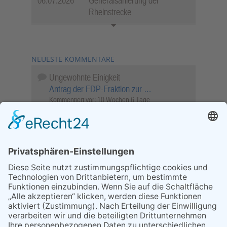
06.07.2026
Generalsanierung der
Rheinstrecke
NEUESTE KOMMENTARE
Ungewohnte Einigkeit
Antrag der FDP-Fraktion zur …
Kommentiert vor:
10 Wochen 6 Tage
Wenn Sie schnell entscheiden, wird das
Objekt …
Bahnübergang Rüdesheim
Kommentiert vor:
26 Wochen 11 Stunden
Sperrung für Wassersportler schlägt hohe
Wellen
Sperrung der Stillgewässer
Kommentiert vor:
1 Jahr 50 Wochen
Literarischer Rückblick
Alte Schule