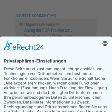
NEUESTE KOMMENTARE
Ungewohnte Einigkeit
Antrag der FDP-Fraktion zur …
Kommentiert vor:
11 Wochen 1 Tag
Wenn Sie schnell entscheiden, wird das
Objekt …
Bahnübergang Rüdesheim
Kommentiert vor:
26 Wochen 2 Tage
Sperrung für Wassersportler schlägt hohe
Wellen
Sperrung der Stillgewässer
Kommentiert vor:
1 Jahr 50 Wochen
Literarischer Rückblick
Alte Schule
Kommentiert vor:
3 Jahre 18 Wochen
Abschaltung der Straßenbeleuchtung
Abschaltung der Strassenbeleuchtung