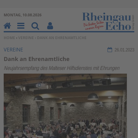
Zur Navigation springen ↓
MONTAG, 10.08.2026
Zum Inhalt springen ↓
H
M
Su
Be
SIE BEFINDEN SICH HIER:
HOME
›
VEREINE
› DANK AN EHRENAMTLICHE
o
en
ch
nu
m
u
en
tz
VEREINE
26.01.2023
e
erf
Dank an Ehrenamtliche
un
Neujahrsempfang des Malteser Hilfsdienstes mit Ehrungen
kti
on
en