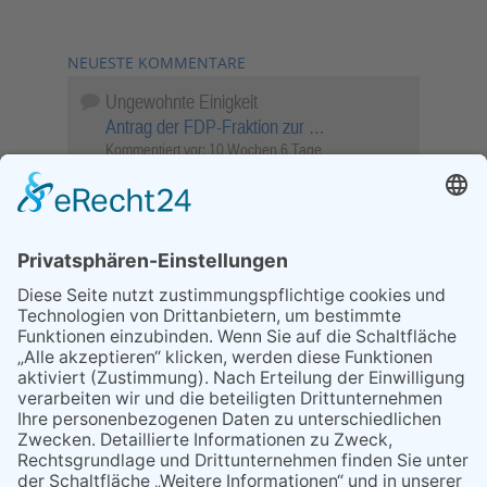
NEUESTE KOMMENTARE
Ungewohnte Einigkeit
Antrag der FDP-Fraktion zur …
Kommentiert vor:
10 Wochen 6 Tage
Wenn Sie schnell entscheiden, wird das
Objekt …
Bahnübergang Rüdesheim
Kommentiert vor:
26 Wochen 19 Stunden
Sperrung für Wassersportler schlägt hohe
Wellen
Sperrung der Stillgewässer
Kommentiert vor:
1 Jahr 50 Wochen
Literarischer Rückblick
Alte Schule
Kommentiert vor:
3 Jahre 18 Wochen
Abschaltung der Straßenbeleuchtung
Abschaltung der Strassenbeleuchtung