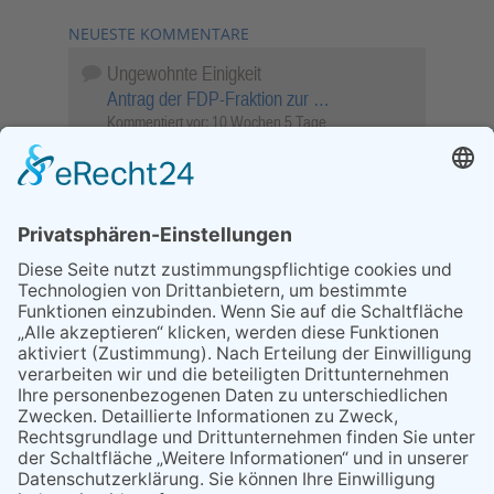
NEUESTE KOMMENTARE
Ungewohnte Einigkeit
Antrag der FDP-Fraktion zur …
Kommentiert vor:
10 Wochen 5 Tage
Wenn Sie schnell entscheiden, wird das
Objekt …
Bahnübergang Rüdesheim
Kommentiert vor:
25 Wochen 6 Tage
Sperrung für Wassersportler schlägt hohe
Wellen
Sperrung der Stillgewässer
Kommentiert vor:
1 Jahr 50 Wochen
Literarischer Rückblick
Alte Schule
Kommentiert vor:
3 Jahre 18 Wochen
Abschaltung der Straßenbeleuchtung
Abschaltung der Strassenbeleuchtung
Kommentiert vor:
3 Jahre 29 Wochen