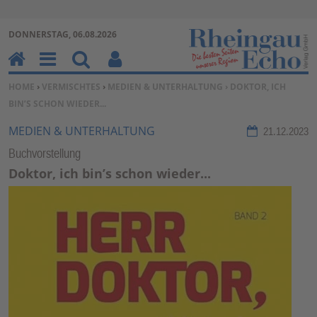
Zur Navigation springen ↓
DONNERSTAG, 06.08.2026
Zum Inhalt springen ↓
H
M
Su
Be
SIE BEFINDEN SICH HIER:
HOME
›
VERMISCHTES
›
MEDIEN & UNTERHALTUNG
› DOKTOR, ICH
o
en
ch
nu
BIN’S SCHON WIEDER...
m
u
en
tz
e
erf
MEDIEN & UNTERHALTUNG
21.12.2023
un
Buchvorstellung
kti
Doktor, ich bin’s schon wieder...
on
en