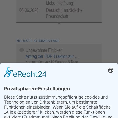
Liebe, Hoffnung“
05.06.2026
Deutsch-französische
Freundschaft
NEUESTE KOMMENTARE
Ungewohnte Einigkeit
Antrag der FDP-Fraktion zur …
Kommentiert vor:
10 Wochen 6 Tage
Wenn Sie schnell entscheiden, wird das
Objekt …
Bahnübergang Rüdesheim
Kommentiert vor:
26 Wochen 1 Tag
Sperrung für Wassersportler schlägt hohe
Wellen
Sperrung der Stillgewässer
Kommentiert vor:
1 Jahr 50 Wochen
Literarischer Rückblick