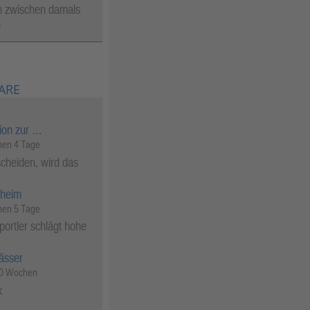
n zwischen damals
e
ARE
ion zur …
en 4 Tage
cheiden, wird das
heim
en 5 Tage
ortler schlägt hohe
ässer
50 Wochen
k