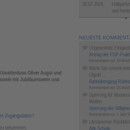
30.07.2026
Hallgarte
und heut
NEUESTE KOMMENT
Ungewohnte Einigkeit
Antrag der FDP-Frakt
Kommentiert vor:
10 Woch
Wenn Sie schnell ents
 Künstlerduos Oliver Augst und
Objekt …
 sowie mit Jubiläumswein und
Bahnübergang Rüdes
Kommentiert vor:
25 Woch
Sperrung für Wassersp
Wellen
Sperrung der Stillgew
Kommentiert vor:
1 Jahr 
hre Zugangsdaten?
Literarischer Rückblic
l zu bekommen.
Alte Schule