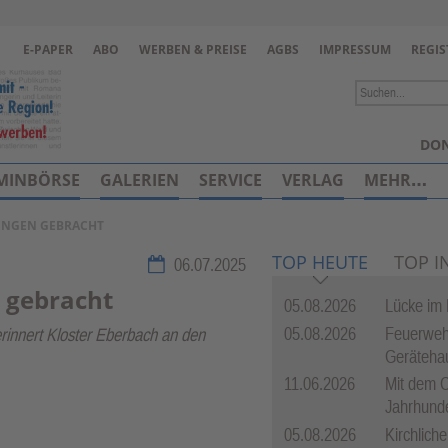
Zur Navigation springen ↓
E-PAPER
ABO
WERBEN & PREISE
AGBS
IMPRESSUM
REGIS
Zum Inhalt springen ↓
DON
MINBÖRSE
GALERIEN
SERVICE
VERLAG
MEHR…
LINGEN GEBRACHT
TOP HEUTE
TOP I
06.07.2025
n gebracht
05.08.2026
Lücke im
05.08.2026
Feuerwehr
erinnert Kloster Eberbach an den
Gerätehau
11.06.2026
Mit dem C
Jahrhund
05.08.2026
Kirchlich