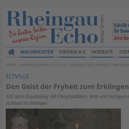
NACHRICHTEN
FIRMEN A-Z
INSERATE
TER
H
o
SIE BEFINDEN SICH HIER:
HOME
›
UNSERE REGION
›
ELTVILLE
› DEN GEIST DER FRYHEIT ZUM ERK
m
ELTVILLE
e
Den Geist der Fryheit zum Erklinge
500 Jahre Bauernkrieg: Mit Klanginstallation, Wein und Vorträgen 
Aufstand im Rheingau