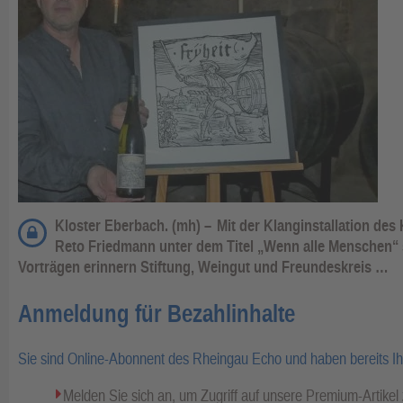
Kloster Eberbach. (mh) –
Mit der Klanginstallation des
Reto Friedmann unter dem Titel „Wenn alle Menschen“
Vorträgen erinnern Stiftung, Weingut und Freundeskreis …
Anmeldung für Bezahlinhalte
Sie sind Online-Abonnent des Rheingau Echo und haben bereits I
Melden Sie sich an, um Zugriff auf unsere Premium-Artike