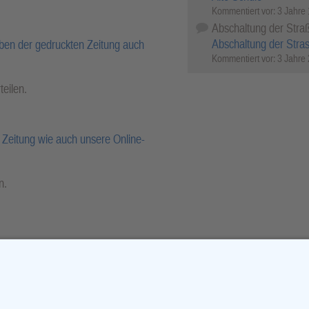
Kommentiert vor:
3 Jahre
Abschaltung der Stra
Abschaltung der Stra
ben der gedruckten Zeitung auch
Kommentiert vor:
3 Jahre
teilen.
Zeitung wie auch unsere Online-
n.
r-Archiv.
cebook
X (Twitter)
WhatsApp
Telegram
Threema
Mail
Print