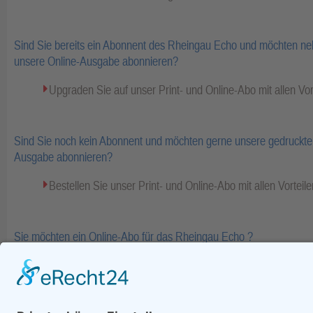
Sind Sie bereits ein Abonnent des Rheingau Echo und möchten ne
unsere Online-Ausgabe abonnieren?
Upgraden Sie auf unser Print- und Online-Abo mit allen Vor
Sind Sie noch kein Abonnent und möchten gerne unsere gedruckte 
Ausgabe abonnieren?
Bestellen Sie unser Print- und Online-Abo mit allen Vorteile
Sie möchten ein Online-Abo für das Rheingau Echo ?
Bestellen Sie Ihr Online-Abo inkl. Bezahlinhalte und E-Pape
Fa
zurück