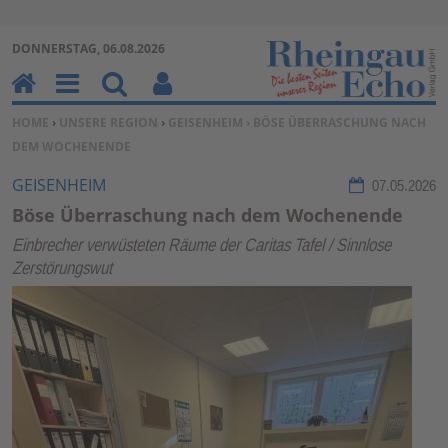
Zur Navigation springen ↓
DONNERSTAG, 06.08.2026
Zum Inhalt springen ↓
H
M
Su
Be
SIE BEFINDEN SICH HIER:
HOME
›
UNSERE REGION
›
GEISENHEIM
› BÖSE ÜBERRASCHUNG NACH
o
en
ch
nu
DEM WOCHENENDE
m
u
en
tz
e
erf
GEISENHEIM
07.05.2026
un
Böse Überraschung nach dem Wochenende
kti
Einbrecher verwüsteten Räume der Caritas Tafel / Sinnlose
on
Zerstörungswut
en