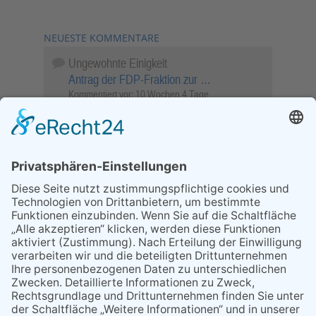
NEUESTE KOMMENTARE
Ungewohnte Einigkeit
Antrag der FDP-Fraktion zur …
Kommentiert vor:
10 Wochen 4 Tage
Wenn Sie schnell entscheiden, wird das
Objekt …
Bahnübergang Rüdesheim
Kommentiert vor:
25 Wochen 5 Tage
Sperrung für Wassersportler schlägt hohe
Wellen
Sperrung der Stillgewässer
Kommentiert vor:
1 Jahr 50 Wochen
Literarischer Rückblick
Alte Schule
Kommentiert vor:
3 Jahre 18 Wochen
Abschaltung der Straßenbeleuchtung
Abschaltung der Strassenbeleuchtung