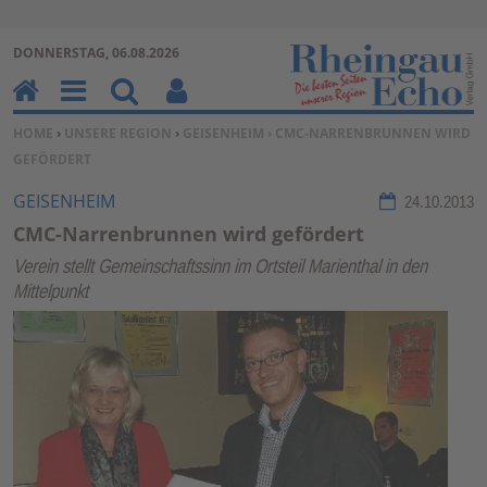
Zur Navigation springen ↓
DONNERSTAG, 06.08.2026
Zum Inhalt springen ↓
H
M
Su
Be
SIE BEFINDEN SICH HIER:
HOME
›
UNSERE REGION
›
GEISENHEIM
› CMC-NARRENBRUNNEN WIRD
o
en
ch
nu
GEFÖRDERT
m
u
en
tz
e
erf
GEISENHEIM
24.10.2013
un
CMC-Narrenbrunnen wird gefördert
kti
Verein stellt Gemeinschaftssinn im Ortsteil Marienthal in den
on
Mittelpunkt
en