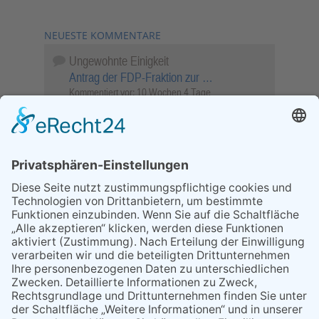
NEUESTE KOMMENTARE
Ungewohnte Einigkeit
Antrag der FDP-Fraktion zur …
Kommentiert vor:
10 Wochen 4 Tage
Wenn Sie schnell entscheiden, wird das
Objekt …
Bahnübergang Rüdesheim
Kommentiert vor:
25 Wochen 5 Tage
Sperrung für Wassersportler schlägt hohe
Wellen
Sperrung der Stillgewässer
Kommentiert vor:
1 Jahr 50 Wochen
Literarischer Rückblick
Alte Schule
Kommentiert vor:
3 Jahre 18 Wochen
Abschaltung der Straßenbeleuchtung
Abschaltung der Strassenbeleuchtung