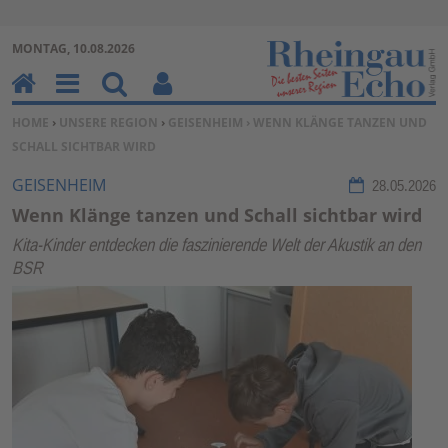
Zur Navigation springen ↓
MONTAG, 10.08.2026
Zum Inhalt springen ↓
H
M
Su
Be
SIE BEFINDEN SICH HIER:
HOME
›
UNSERE REGION
›
GEISENHEIM
› WENN KLÄNGE TANZEN UND
o
en
ch
nu
SCHALL SICHTBAR WIRD
m
u
en
tz
e
erf
GEISENHEIM
28.05.2026
un
Wenn Klänge tanzen und Schall sichtbar wird
kti
Kita-Kinder entdecken die faszinierende Welt der Akustik an den
on
BSR
en