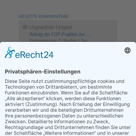
NEUESTE KOMMENTARE
Ungewohnte Einigkeit
Antrag der FDP-Fraktion zur …
Kommentiert vor:
11 Wochen 1 Tag
Wenn Sie schnell entscheiden, wird das
Objekt …
Bahnübergang Rüdesheim
Kommentiert vor:
26 Wochen 2 Tage
Sperrung für Wassersportler schlägt hohe
Wellen
Sperrung der Stillgewässer
Kommentiert vor:
1 Jahr 50 Wochen
Literarischer Rückblick
Alte Schule
Kommentiert vor:
3 Jahre 18 Wochen
Abschaltung der Straßenbeleuchtung
Abschaltung der Strassenbeleuchtung