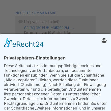
NEUESTE KOMMENTARE
Ungewohnte Einigkeit
Antrag der FDP-Fraktion zur …
Kommentiert vor:
10 Wochen 5 Tage
Wenn Sie schnell entscheiden, wird das
Objekt …
Bahnübergang Rüdesheim
Kommentiert vor:
25 Wochen 6 Tage
Sperrung für Wassersportler schlägt hohe
Wellen
Sperrung der Stillgewässer
Kommentiert vor:
1 Jahr 50 Wochen
Literarischer Rückblick
Alte Schule
Kommentiert vor:
3 Jahre 18 Wochen
Abschaltung der Straßenbeleuchtung
Abschaltung der Strassenbeleuchtung