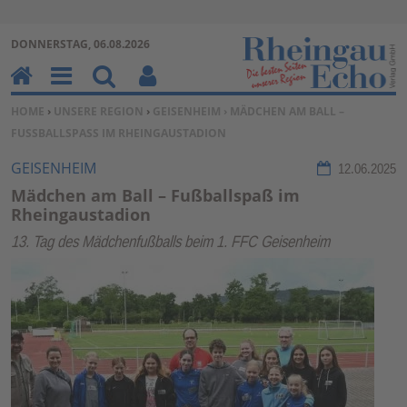
Zur Navigation springen ↓
DONNERSTAG, 06.08.2026
Zum Inhalt springen ↓
H
M
Su
Be
SIE BEFINDEN SICH HIER:
HOME
›
UNSERE REGION
›
GEISENHEIM
› MÄDCHEN AM BALL –
o
en
ch
nu
FUSSBALLSPASS IM RHEINGAUSTADION
m
u
en
tz
e
erf
GEISENHEIM
12.06.2025
un
Mädchen am Ball – Fußballspaß im
kti
Rheingaustadion
on
13. Tag des Mädchenfußballs beim 1. FFC Geisenheim
en