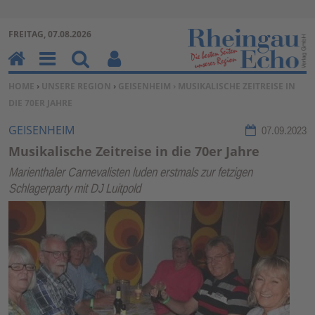
Zur Navigation springen ↓
FREITAG, 07.08.2026
Zum Inhalt springen ↓
H
M
Su
Be
SIE BEFINDEN SICH HIER:
HOME
›
UNSERE REGION
›
GEISENHEIM
› MUSIKALISCHE ZEITREISE IN
o
en
ch
nu
DIE 70ER JAHRE
m
u
en
tz
e
erf
GEISENHEIM
07.09.2023
un
Musikalische Zeitreise in die 70er Jahre
kti
Marienthaler Carnevalisten luden erstmals zur fetzigen
on
Schlagerparty mit DJ Luitpold
en