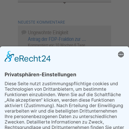
NEUESTE KOMMENTARE
Ungewohnte Einigkeit
Antrag der FDP-Fraktion zur …
Kommentiert vor:
10 Wochen 6 Tage
Wenn Sie schnell entscheiden, wird das
Objekt …
Bahnübergang Rüdesheim
Kommentiert vor:
26 Wochen 10 Stunden
Sperrung für Wassersportler schlägt hohe
Wellen
Sperrung der Stillgewässer
Kommentiert vor:
1 Jahr 50 Wochen
Literarischer Rückblick
Alte Schule
Kommentiert vor:
3 Jahre 18 Wochen
Abschaltung der Straßenbeleuchtung