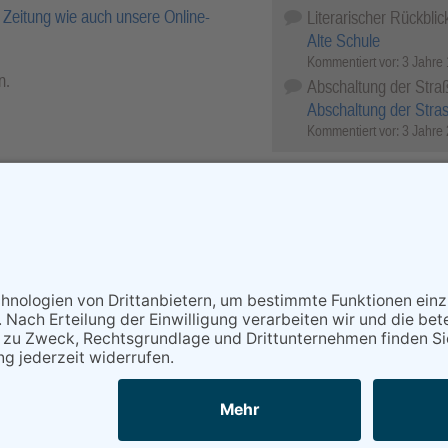
Zeitung wie auch unsere Online-
Literarischer Rückblic
Alte Schule
Kommentiert vor:
3 Jahre
n.
Abschaltung der Stra
Abschaltung der Stra
Kommentiert vor:
3 Jahre
r-Archiv.
cebook
X (Twitter)
WhatsApp
Telegram
Threema
Mail
Print
NACH OBEN
au Echo Verlag GmbH, Industriestraße 22, 65366 Geisenheim,
lefax: (06722) 99 66 - 99, E-Mail:
info@rheingau-echo.de
Powered by
native:media
.