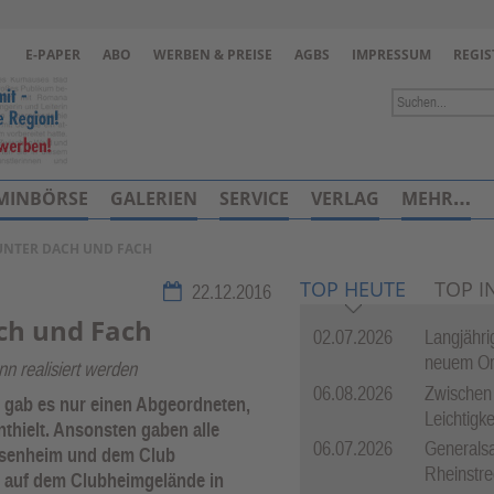
Zur Navigation springen ↓
E-PAPER
ABO
WERBEN & PREISE
AGBS
IMPRESSUM
REGIS
Zum Inhalt springen ↓
MINBÖRSE
GALERIEN
SERVICE
VERLAG
MEHR…
UNTER DACH UND FACH
TOP HEUTE
TOP I
22.12.2016
ch und Fach
02.07.2026
Langjährig
neuem O
nn realisiert werden
06.08.2026
Zwischen
n gab es nur einen Abgeordneten,
Leichtigke
thielt. Ansonsten gaben alle
06.07.2026
Generalsa
eisenheim und dem Club
Rheinstre
ie auf dem Clubheimgelände in