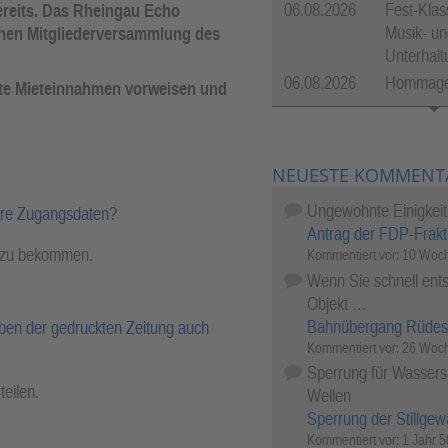
06.08.2026
Fest-Klas
bereits. Das Rheingau Echo
Musik- un
chen Mitgliederversammlung des
Unterhal
06.08.2026
Hommage 
ste Mieteinnahmen vorweisen und
NEUESTE KOMMENT
Ungewohnte Einigkeit
hre Zugangsdaten?
Antrag der FDP-Frakt
l zu bekommen.
Kommentiert vor:
10 Woch
Wenn Sie schnell ents
Objekt …
Bahnübergang Rüdes
ben der gedruckten Zeitung auch
Kommentiert vor:
26 Woch
Sperrung für Wassersp
teilen.
Wellen
Sperrung der Stillgew
Kommentiert vor:
1 Jahr 