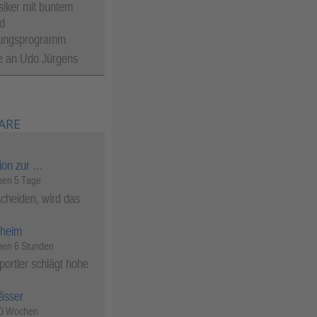
siker mit buntem
d
tungsprogramm
an Udo Jürgens
ARE
ion zur …
en 5 Tage
cheiden, wird das
heim
en 6 Stunden
ortler schlägt hohe
ässer
50 Wochen