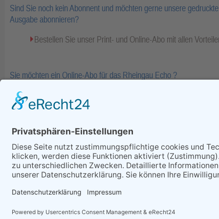
Sind Sie noch kein Abonnent und möchten gerne unsere gedruckte 
Ausgabe abonnieren?
Bestellen Sie unser Print- und Online-Abo mit allen Vorteile
Sie möchten ein Online-Abo für das Rheingau Echo ?
Bestellen Sie Ihr Online-Abo inkl. Bezahlinhalte und E-Pape
Fa
zurück
Alle Rechte vorbehalten - Rheing
Telefon: (06722) 99 66 - 0, Te