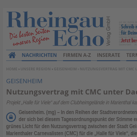
NACHRICHTEN
FIRMEN A-Z
INSERATE
TER
H
o
SIE BEFINDEN SICH HIER:
HOME
›
UNSERE REGION
›
GEISENHEIM
› NUTZUNGSVERTRAG MIT CMC 
m
GEISENHEIM
e
Nutzungsvertrag mit CMC unter Da
Projekt „Halle für Viele“ auf dem Clubheimgelände in Marienthal ka
Geisenheim. (mg) – In den Reihen der Stadtverordnete
der sich bei diesem Tagesordnungspunkt der Stimme en
grünes Licht für den Nutzungsvertrag zwischen der Stadt G
Marienthaler Carnevalisten (CMC) für die „Halle für Viele“, d