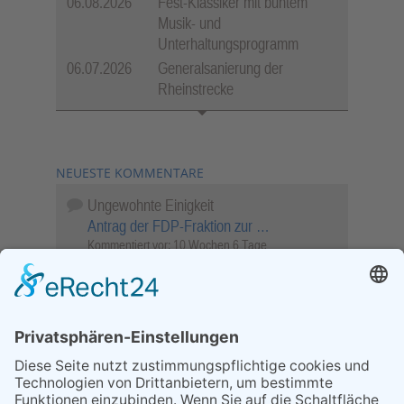
06.08.2026
Fest-Klassiker mit buntem
Musik- und
Unterhaltungsprogramm
06.07.2026
Generalsanierung der
Rheinstrecke
NEUESTE KOMMENTARE
Ungewohnte Einigkeit
Antrag der FDP-Fraktion zur …
Kommentiert vor:
10 Wochen 6 Tage
Wenn Sie schnell entscheiden, wird das
Objekt …
Bahnübergang Rüdesheim
Kommentiert vor:
26 Wochen 11 Stunden
Sperrung für Wassersportler schlägt hohe
Wellen
Sperrung der Stillgewässer