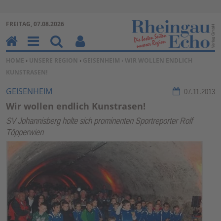
Zur Navigation springen ↓
FREITAG, 07.08.2026
Zum Inhalt springen ↓
H
M
Su
Be
SIE BEFINDEN SICH HIER:
HOME
›
UNSERE REGION
›
GEISENHEIM
› WIR WOLLEN ENDLICH
o
en
ch
nu
KUNSTRASEN!
m
u
en
tz
e
erf
GEISENHEIM
07.11.2013
un
Wir wollen endlich Kunstrasen!
kti
SV Johannisberg holte sich prominenten Sportreporter Rolf
on
Töpperwien
en