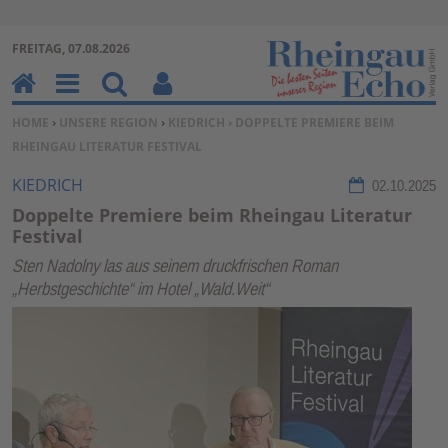
Zur Navigation springen ↓
FREITAG, 07.08.2026
Zum Inhalt springen ↓
H
M
Su
Be
SIE BEFINDEN SICH HIER:
HOME
›
UNSERE REGION
›
KIEDRICH
› DOPPELTE PREMIERE BEIM
o
en
ch
nu
RHEINGAU LITERATUR FESTIVAL
m
u
en
tz
e
erf
KIEDRICH
02.10.2025
un
Doppelte Premiere beim Rheingau Literatur
kti
Festival
on
Sten Nadolny las aus seinem druckfrischen Roman
en
„Herbstgeschichte“ im Hotel „Wald.Weit“