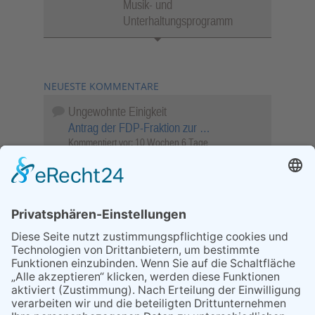
Musik- und
Unterhaltungsprogramm
NEUESTE KOMMENTARE
Ungewohnte Einigkeit
Antrag der FDP-Fraktion zur …
Kommentiert vor:
10 Wochen 6 Tage
Wenn Sie schnell entscheiden, wird das
Objekt …
Bahnübergang Rüdesheim
Kommentiert vor:
26 Wochen 20 Stunden
Sperrung für Wassersportler schlägt hohe
Wellen
Sperrung der Stillgewässer
Kommentiert vor:
1 Jahr 50 Wochen
Literarischer Rückblick
Alte Schule