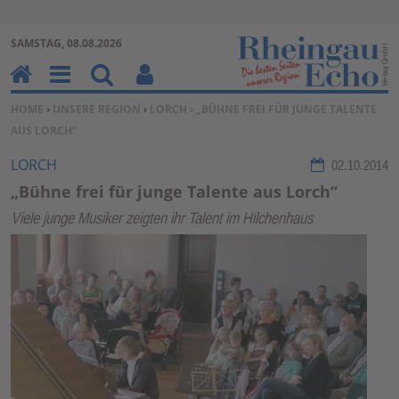
Zur Navigation springen ↓
SAMSTAG, 08.08.2026
Zum Inhalt springen ↓
H
M
Su
Be
SIE BEFINDEN SICH HIER:
HOME
›
UNSERE REGION
›
LORCH
› „BÜHNE FREI FÜR JUNGE TALENTE
o
en
ch
nu
AUS LORCH“
m
u
en
tz
e
erf
LORCH
02.10.2014
un
„Bühne frei für junge Talente aus Lorch“
kti
Viele junge Musiker zeigten ihr Talent im Hilchenhaus
on
en